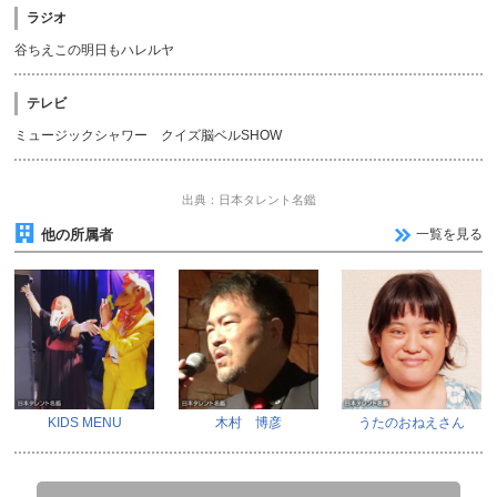
ラジオ
谷ちえこの明日もハレルヤ
テレビ
ミュージックシャワー クイズ脳ベルSHOW
出典：日本タレント名鑑
他の所属者
一覧を見る
KIDS MENU
木村 博彦
うたのおねえさん