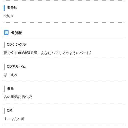
出身地
北海道
出演歴
CDシングル
夢でKiss me/永遠鉄道 あなたへ/アリスのようにパート2
CDアルバム
ほゝえみ
映画
吉の川伝説 義虫穴
CM
すっぽん小町