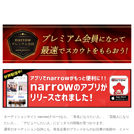
オーディションサイト narrow(ナロー)なら、「有名になりたい人」、「芸能人になり
たい人」、「デビューしたい人」にピッタリの情報が見つかります。
通常のオーディション以外にも、有名企業やブランドからのお仕事の依頼や、イメー