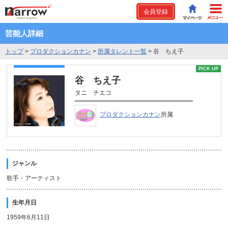
会員登録
芸能人詳細
トップ
>
プロダクションカナン
>
所属タレント一覧
>
谷 ちえ子
PICK UP
谷 ちえ子
タニ チエコ
プロダクションカナン
所属
ジャンル
歌手・アーティスト
生年月日
1959年6月11日