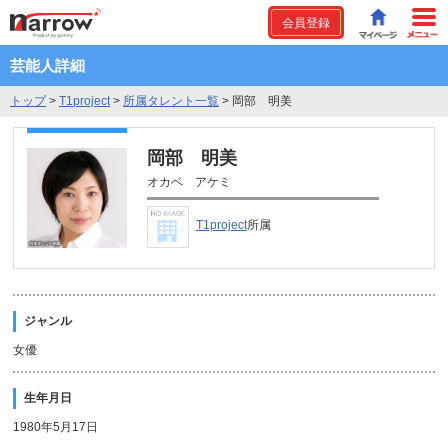
会員登録
芸能人詳細
トップ
>
T1project
>
所属タレント一覧
>
岡部 明美
岡部 明美
オカベ アケミ
T1project
所属
ジャンル
女優
生年月日
1980年5月17日