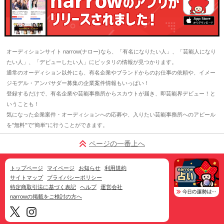
オーディションサイト narrow(ナロー)なら、「有名になりたい人」、「芸能人になり
たい人」、「デビューしたい人」にピッタリの情報が見つかります。
通常のオーディション以外にも、有名企業やブランドからのお仕事の依頼や、イメー
ジモデル・アンバサダー募集の企業案件情報もいっぱい！
登録するだけで、有名企業や芸能事務所からスカウトが届き、即芸能界デビュー！と
いうことも！
気になった企業案件・オーディションへの応募や、入りたい芸能事務所へのアピール
を"無料"で"簡単"に行うことができます。
ページの一番上へ
トップページ
マイページ
お知らせ
利用規約
サイトマップ
プライバシーポリシー
特定商取引法に基づく表記
ヘルプ
運営会社
narrowの掲載をご検討の方へ