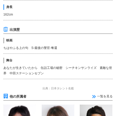
身長
162cm
出演歴
映画
ちはやふる上の句 S-最後の警官-奪還
舞台
あなたが生きていたから 缶詰工場の秘密 シーチキンサンライズ 素敵な世
界 中田ステーションセブン
出典：日本タレント名鑑
他の所属者
一覧を見る