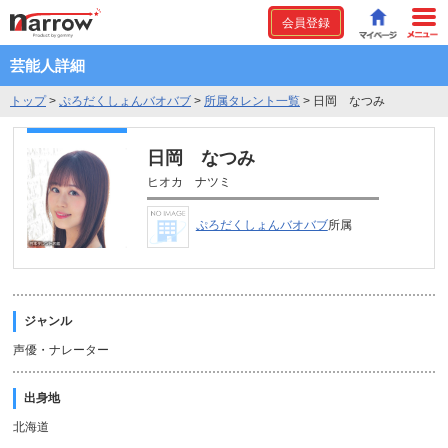
会員登録
芸能人詳細
トップ
>
ぷろだくしょんバオバブ
>
所属タレント一覧
>
日岡 なつみ
日岡 なつみ
ヒオカ ナツミ
ぷろだくしょんバオバブ
所属
ジャンル
声優・ナレーター
出身地
北海道