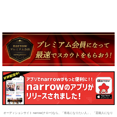
オーディションサイト narrow(ナロー)なら、「有名になりたい人」、「芸能人になり