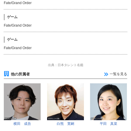
Fate/Grand Order
ゲーム
Fate/Grand Order
ゲーム
Fate/Grand Order
出典：日本タレント名鑑
他の所属者
一覧を見る
横田 成吾
白熊 寛嗣
平田 真菜