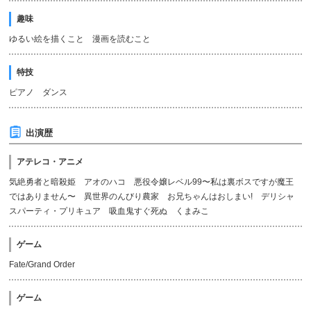
趣味
ゆるい絵を描くこと 漫画を読むこと
特技
ピアノ ダンス
出演歴
アテレコ・アニメ
気絶勇者と暗殺姫 アオのハコ 悪役令嬢レベル99〜私は裏ボスですが魔王
ではありません〜 異世界のんびり農家 お兄ちゃんはおしまい! デリシャ
スパーティ・プリキュア 吸血鬼すぐ死ぬ くまみこ
ゲーム
Fate/Grand Order
ゲーム