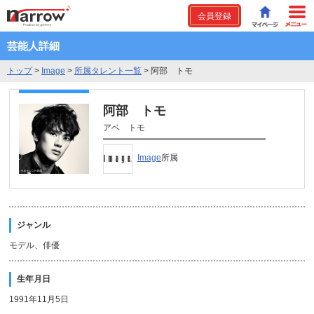
会員登録
芸能人詳細
トップ
>
Image
>
所属タレント一覧
>
阿部 トモ
阿部 トモ
アベ トモ
Image
所属
ジャンル
モデル、俳優
生年月日
1991年11月5日