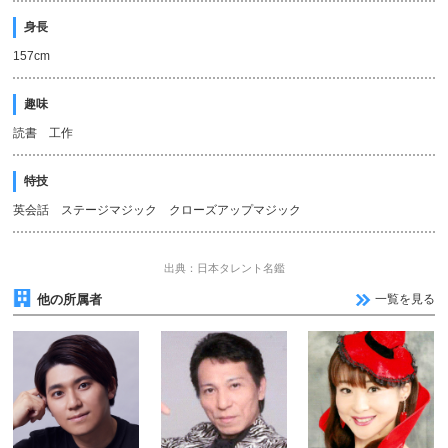
身長
157cm
趣味
読書 工作
特技
英会話 ステージマジック クローズアップマジック
出典：日本タレント名鑑
他の所属者
一覧を見る