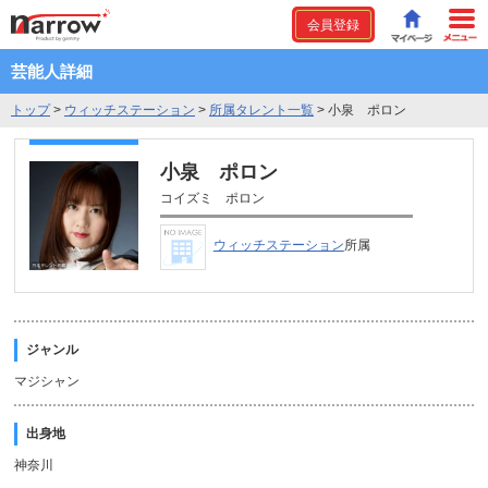
会員登録
芸能人詳細
トップ
>
ウィッチステーション
>
所属タレント一覧
>
小泉 ポロン
小泉 ポロン
コイズミ ポロン
ウィッチステーション
所属
ジャンル
マジシャン
出身地
神奈川