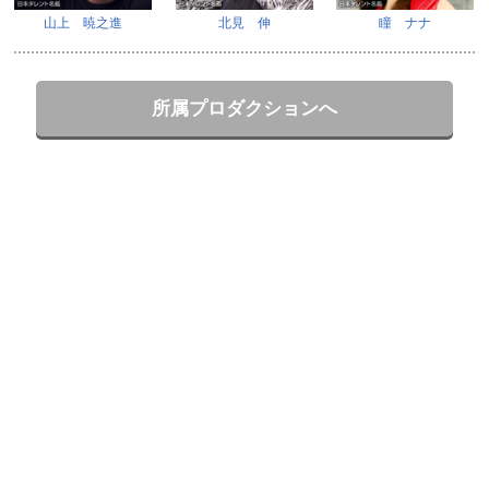
山上 暁之進
北見 伸
瞳 ナナ
所属プロダクションへ