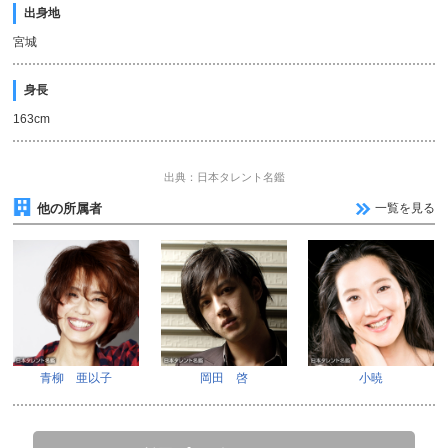
出身地
宮城
身長
163cm
出典：日本タレント名鑑
他の所属者
一覧を見る
青柳 亜以子
岡田 啓
小暁