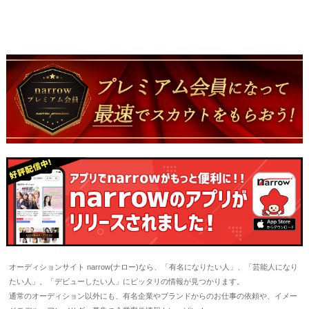
オーディションサイト narrow(ナロー)なら、「有名になりたい人」、「芸能人になり
たい人」、「デビューしたい人」にピッタリの情報が見つかります。
通常のオーディション以外にも、有名企業やブランドからのお仕事の依頼や、イメー