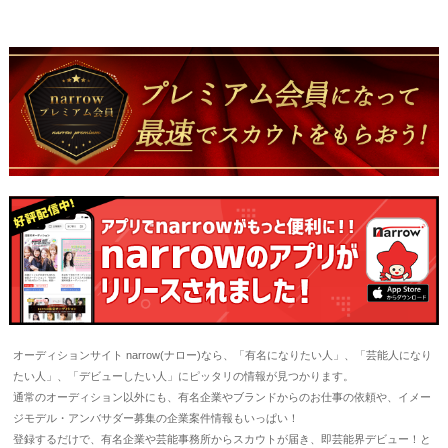
オーディションサイト narrow(ナロー)なら、「有名になりたい人」、「芸能人になり
たい人」、「デビューしたい人」にピッタリの情報が見つかります。
通常のオーディション以外にも、有名企業やブランドからのお仕事の依頼や、イメー
ジモデル・アンバサダー募集の企業案件情報もいっぱい！
登録するだけで、有名企業や芸能事務所からスカウトが届き、即芸能界デビュー！と