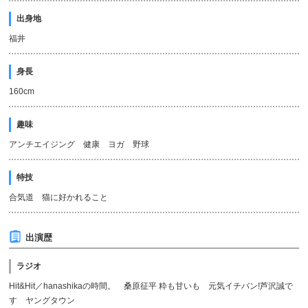
出身地
福井
身長
160cm
趣味
アンチエイジング 健康 ヨガ 野球
特技
合気道 猫に好かれること
出演歴
ラジオ
Hit&Hit／hanashikaの時間。 桑原征平 粋も甘いも 元気イチバン!芦沢誠で
す ヤングタウン