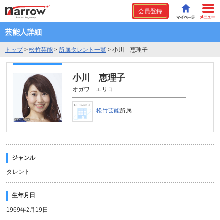
会員登録
芸能人詳細
トップ
>
松竹芸能
>
所属タレント一覧
>
小川 恵理子
小川 恵理子
オガワ エリコ
松竹芸能
所属
ジャンル
タレント
生年月日
1969年2月19日