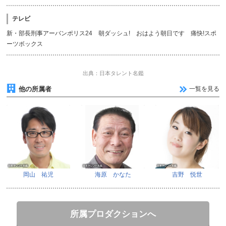
テレビ
新・部長刑事アーバンポリス24 朝ダッシュ! おはよう朝日です 痛快!スポ
ーツボックス
出典：日本タレント名鑑
他の所属者
一覧を見る
岡山 祐児
海原 かなた
吉野 悦世
所属プロダクションへ