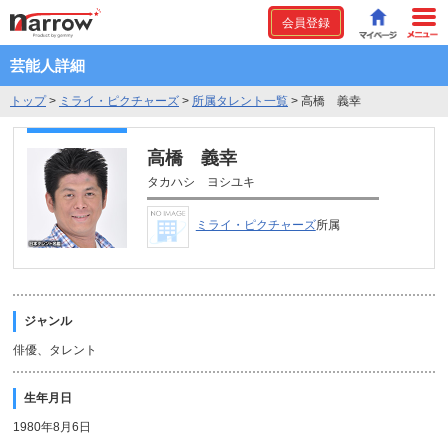
会員登録
芸能人詳細
トップ
>
ミライ・ピクチャーズ
>
所属タレント一覧
>
高橋 義幸
高橋 義幸
タカハシ ヨシユキ
ミライ・ピクチャーズ
所属
ジャンル
俳優、タレント
生年月日
1980年8月6日