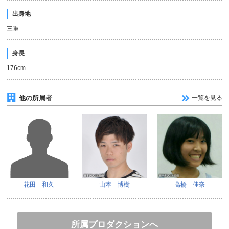
出身地
三重
身長
176cm
他の所属者
一覧を見る
花田 和久
山本 博樹
高橋 佳奈
所属プロダクションへ