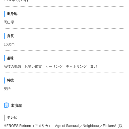
1992年1月26日
出身地
岡山県
身長
168cm
趣味
演技の勉強 お笑い鑑賞 ヒーリング チャネリング ヨガ
特技
英語
出演歴
テレビ
HEROES Reborn（アメリカ） Age of Samurai／Neighbour／Flickers!（以