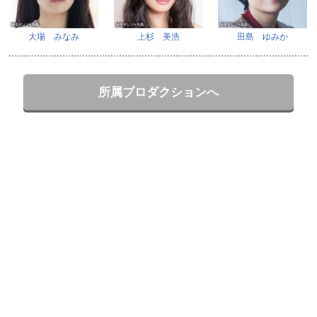
大場 みなみ
上杉 美浩
田島 ゆみか
所属プロダクションへ