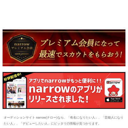
オーディションサイト narrow(ナロー)なら、「有名になりたい人」、「芸能人になり
たい人」、「デビューしたい人」にピッタリの情報が見つかります。