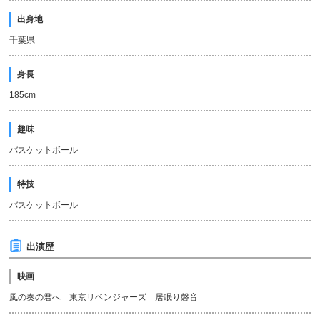
出身地
千葉県
身長
185cm
趣味
バスケットボール
特技
バスケットボール
出演歴
映画
風の奏の君へ 東京リベンジャーズ 居眠り磐音