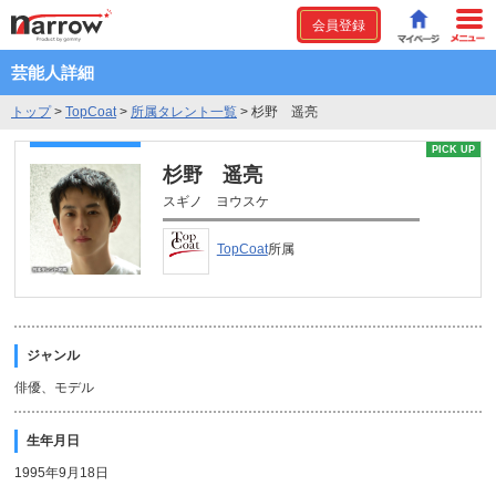
会員登録
芸能人詳細
トップ
>
TopCoat
>
所属タレント一覧
>
杉野 遥亮
PICK UP
杉野 遥亮
スギノ ヨウスケ
TopCoat
所属
ジャンル
俳優、モデル
生年月日
1995年9月18日