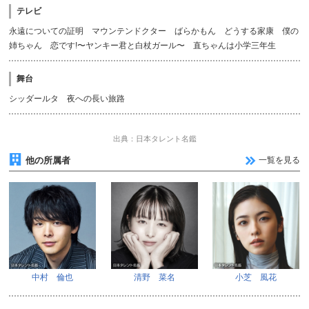
テレビ
永遠についての証明 マウンテンドクター ばらかもん どうする家康 僕の
姉ちゃん 恋です!〜ヤンキー君と白杖ガール〜 直ちゃんは小学三年生
舞台
シッダールタ 夜への長い旅路
出典：日本タレント名鑑
他の所属者
一覧を見る
中村 倫也
清野 菜名
小芝 風花