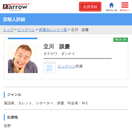
会員登録
芸能人詳細
トップ
>
ビッグベン
>
所属タレント一覧
>
立川 談慶
PICK UP
立川 談慶
タテカワ ダンケイ
ビッグベン
所属
ジャンル
落語家、タレント、リポーター、俳優、司会者・ＭＣ
出身地
長野