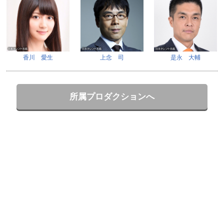
香川 愛生
上念 司
是永 大輔
所属プロダクションへ