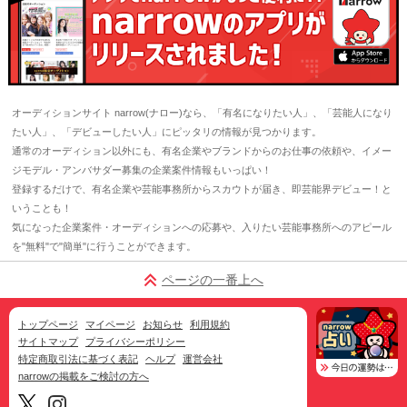
オーディションサイト narrow(ナロー)なら、「有名になりたい人」、「芸能人になり
たい人」、「デビューしたい人」にピッタリの情報が見つかります。
通常のオーディション以外にも、有名企業やブランドからのお仕事の依頼や、イメー
ジモデル・アンバサダー募集の企業案件情報もいっぱい！
登録するだけで、有名企業や芸能事務所からスカウトが届き、即芸能界デビュー！と
いうことも！
気になった企業案件・オーディションへの応募や、入りたい芸能事務所へのアピール
を"無料"で"簡単"に行うことができます。
ページの一番上へ
トップページ
マイページ
お知らせ
利用規約
サイトマップ
プライバシーポリシー
特定商取引法に基づく表記
ヘルプ
運営会社
narrowの掲載をご検討の方へ