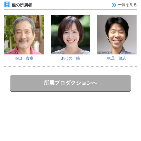
他の所属者
一覧を見る
市山 貴章
あじの 純
帆足 健志
所属プロダクションへ