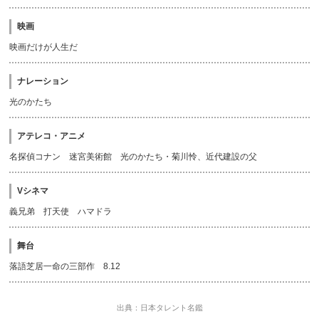
映画
映画だけが人生だ
ナレーション
光のかたち
アテレコ・アニメ
名探偵コナン 迷宮美術館 光のかたち・菊川怜、近代建設の父
Vシネマ
義兄弟 打天使 ハマドラ
舞台
落語芝居一命の三部作 8.12
出典：日本タレント名鑑