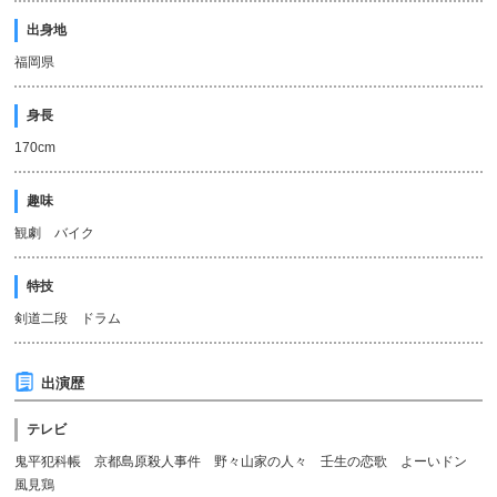
出身地
福岡県
身長
170cm
趣味
観劇 バイク
特技
剣道二段 ドラム
出演歴
テレビ
鬼平犯科帳 京都島原殺人事件 野々山家の人々 壬生の恋歌 よーいドン
風見鶏