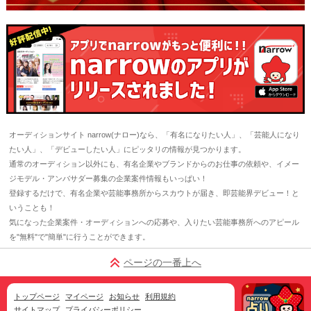
オーディションサイト narrow(ナロー)なら、「有名になりたい人」、「芸能人になり
たい人」、「デビューしたい人」にピッタリの情報が見つかります。
通常のオーディション以外にも、有名企業やブランドからのお仕事の依頼や、イメー
ジモデル・アンバサダー募集の企業案件情報もいっぱい！
登録するだけで、有名企業や芸能事務所からスカウトが届き、即芸能界デビュー！と
いうことも！
気になった企業案件・オーディションへの応募や、入りたい芸能事務所へのアピール
を"無料"で"簡単"に行うことができます。
ページの一番上へ
トップページ
マイページ
お知らせ
利用規約
サイトマップ
プライバシーポリシー