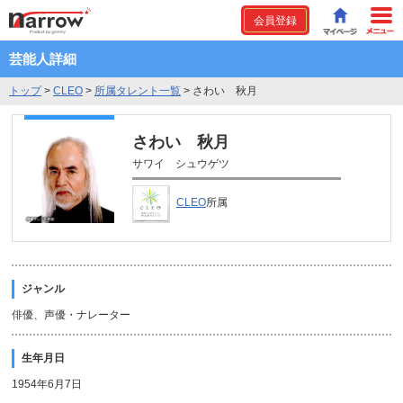
会員登録
芸能人詳細
トップ
>
CLEO
>
所属タレント一覧
>
さわい 秋月
さわい 秋月
サワイ シュウゲツ
CLEO
所属
ジャンル
俳優、声優・ナレーター
生年月日
1954年6月7日