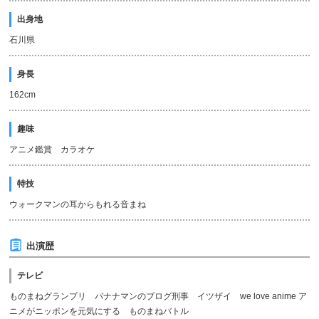
出身地
石川県
身長
162cm
趣味
アニメ鑑賞 カラオケ
特技
ウォークマンの耳からもれる音まね
出演歴
テレビ
ものまねグランプリ バナナマンのブログ刑事 イツザイ we love anime ア
ニメがニッポンを元気にする ものまねバトル