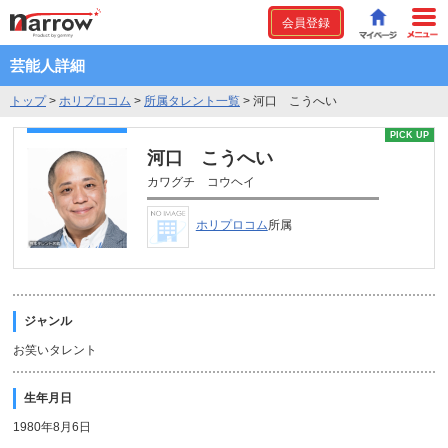
会員登録
芸能人詳細
トップ
>
ホリプロコム
>
所属タレント一覧
>
河口 こうへい
PICK UP
河口 こうへい
カワグチ コウヘイ
ホリプロコム
所属
ジャンル
お笑いタレント
生年月日
1980年8月6日