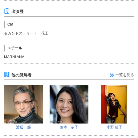
出演歴
CM
セカンドストリート 花王
スチール
MARNI ANA
他の所属者
一覧を見る
渡辺 熱
藤本 恭子
小野 綾子