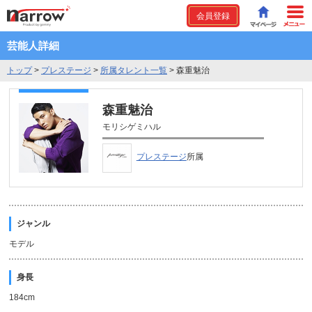
会員登録
芸能人詳細
トップ
>
プレステージ
>
所属タレント一覧
>
森重魅治
森重魅治
モリシゲミハル
プレステージ
所属
ジャンル
モデル
身長
184cm