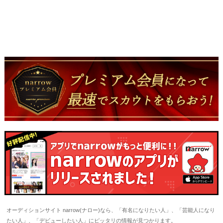
オーディションサイト narrow(ナロー)なら、「有名になりたい人」、「芸能人になり
たい人」、「デビューしたい人」にピッタリの情報が見つかります。