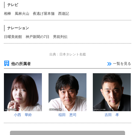
テレビ
相棒 風林火山 夜逃げ屋本舗 西遊記
ナレーション
日曜美術館 神戸新聞の7日 男前列伝
出典：日本タレント名鑑
他の所属者
一覧を見る
小西 華鈴
稲田 恵司
吉田 孝