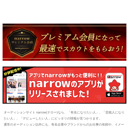
オーディションサイト narrow(ナロー)なら、「有名になりたい人」、「芸能人になり
たい人」、「デビューしたい人」にピッタリの情報が見つかります。
通常のオーディション以外にも、有名企業やブランドからのお仕事の依頼や、イメー