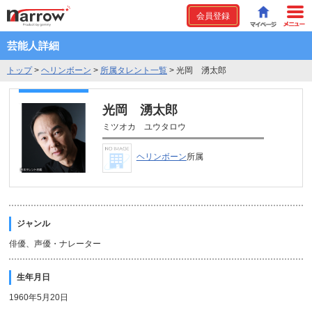
会員登録
芸能人詳細
トップ
>
ヘリンボーン
>
所属タレント一覧
>
光岡 湧太郎
光岡 湧太郎
ミツオカ ユウタロウ
ヘリンボーン
所属
ジャンル
俳優、声優・ナレーター
生年月日
1960年5月20日