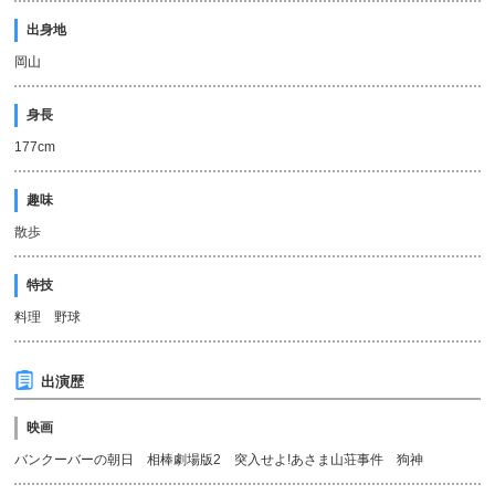
出身地
岡山
身長
177cm
趣味
散歩
特技
料理 野球
出演歴
映画
バンクーバーの朝日 相棒劇場版2 突入せよ!あさま山荘事件 狗神