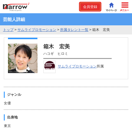
会員登録
芸能人詳細
トップ
>
サムライプロモーション
>
所属タレント一覧
>
箱木 宏美
箱木 宏美
ハコギ ヒロミ
サムライプロモーション
所属
ジャンル
女優
出身地
東京