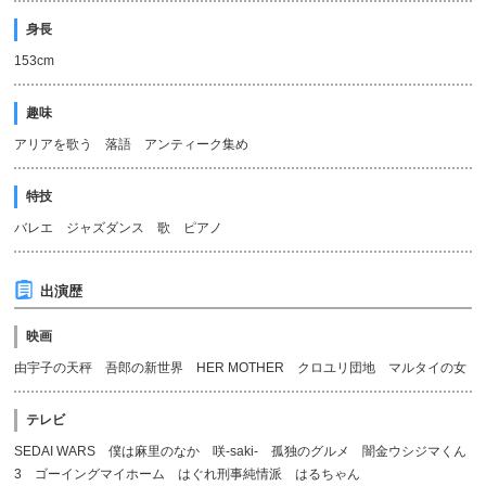
身長
153cm
趣味
アリアを歌う 落語 アンティーク集め
特技
バレエ ジャズダンス 歌 ピアノ
出演歴
映画
由宇子の天秤 吾郎の新世界 HER MOTHER クロユリ団地 マルタイの女
テレビ
SEDAI WARS 僕は麻里のなか 咲-saki- 孤独のグルメ 闇金ウシジマくん
3 ゴーイングマイホーム はぐれ刑事純情派 はるちゃん