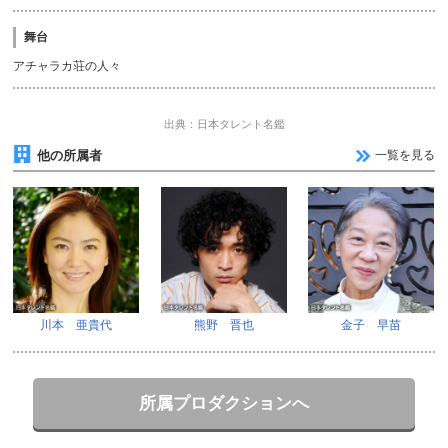
舞台
アチャラカ荘の人々
出典：日本タレント名鑑
他の所属者
一覧を見る
川本 亜貴代
熊野 晋也
金子 早苗
所属プロダクションへ