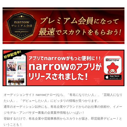
オーディションサイト narrow(ナロー)なら、「有名になりたい人」、「芸能人になり
たい人」、「デビューしたい人」にピッタリの情報が見つかります。
通常のオーディション以外にも、有名企業やブランドからのお仕事の依頼や、イメー
ジモデル・アンバサダー募集の企業案件情報もいっぱい！
登録するだけで、有名企業や芸能事務所からスカウトが届き、即芸能界デビュー！と
いうことも！