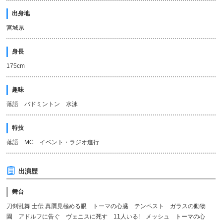
出身地
宮城県
身長
175cm
趣味
落語 バドミントン 水泳
特技
落語 MC イベント・ラジオ進行
出演歴
舞台
刀剣乱舞 士伝 真贋見極める眼 トーマの心臓 テンペスト ガラスの動物
園 アドルフに告ぐ ヴェニスに死す 11人いる! メッシュ トーマの心