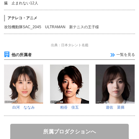
臓 止まれない12人
アテレコ・アニメ
攻殻機動隊SAC_2045 ULTRAMAN 新テニスの王子様
出典：日本タレント名鑑
他の所属者
一覧を見る
白河 ななみ
粕谷 佳五
遊佐 菜摘
所属プロダクションへ