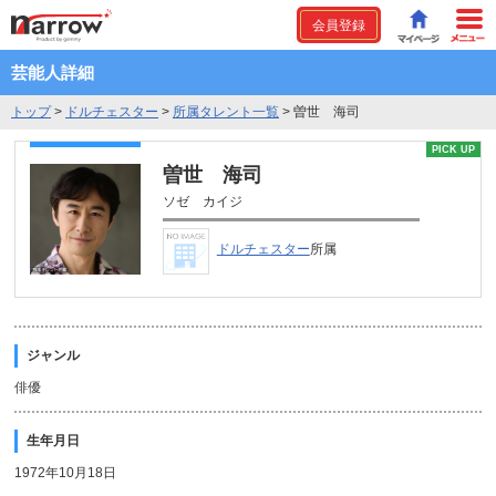
会員登録
芸能人詳細
トップ
>
ドルチェスター
>
所属タレント一覧
>
曽世 海司
PICK UP
曽世 海司
ソゼ カイジ
ドルチェスター
所属
ジャンル
俳優
生年月日
1972年10月18日