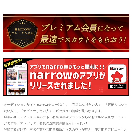
オーディションサイト narrow(ナロー)なら、「有名になりたい人」、「芸能人になり
たい人」、「デビューしたい人」にピッタリの情報が見つかります。
通常のオーディション以外にも、有名企業やブランドからのお仕事の依頼や、イメー
ジモデル・アンバサダー募集の企業案件情報もいっぱい！
登録するだけで、有名企業や芸能事務所からスカウトが届き、即芸能界デビュー！と