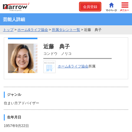
会員登録
芸能人詳細
トップ
>
ホーム&ライフ協会
>
所属タレント一覧
>
近藤 典子
近藤 典子
コンドウ ノリコ
ホーム&ライフ協会
所属
ジャンル
住まい方アドバイザー
生年月日
1957年9月22日