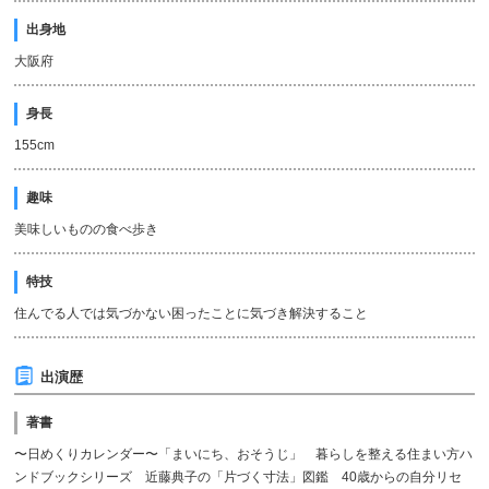
出身地
大阪府
身長
155cm
趣味
美味しいものの食べ歩き
特技
住んでる人では気づかない困ったことに気づき解決すること
出演歴
著書
〜日めくりカレンダー〜「まいにち、おそうじ」 暮らしを整える住まい方ハ
ンドブックシリーズ 近藤典子の「片づく寸法」図鑑 40歳からの自分リセ