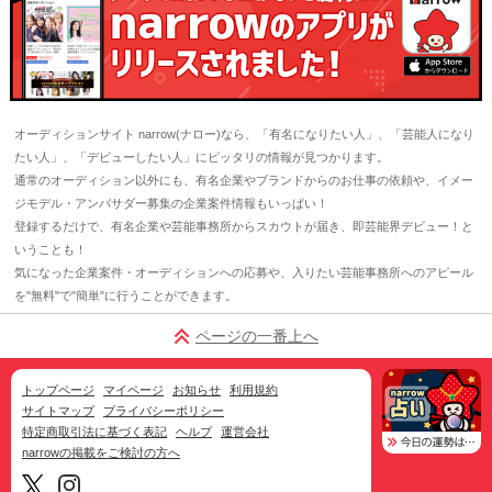
オーディションサイト narrow(ナロー)なら、「有名になりたい人」、「芸能人になり
たい人」、「デビューしたい人」にピッタリの情報が見つかります。
通常のオーディション以外にも、有名企業やブランドからのお仕事の依頼や、イメー
ジモデル・アンバサダー募集の企業案件情報もいっぱい！
登録するだけで、有名企業や芸能事務所からスカウトが届き、即芸能界デビュー！と
いうことも！
気になった企業案件・オーディションへの応募や、入りたい芸能事務所へのアピール
を"無料"で"簡単"に行うことができます。
ページの一番上へ
トップページ
マイページ
お知らせ
利用規約
サイトマップ
プライバシーポリシー
特定商取引法に基づく表記
ヘルプ
運営会社
narrowの掲載をご検討の方へ