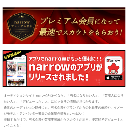
オーディションサイト narrow(ナロー)なら、「有名になりたい人」、「芸能人になり
たい人」、「デビューしたい人」にピッタリの情報が見つかります。
通常のオーディション以外にも、有名企業やブランドからのお仕事の依頼や、イメー
ジモデル・アンバサダー募集の企業案件情報もいっぱい！
登録するだけで、有名企業や芸能事務所からスカウトが届き、即芸能界デビュー！と
いうことも！