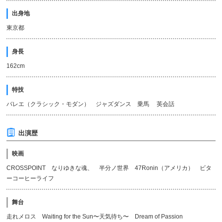
出身地
東京都
身長
162cm
特技
バレエ（クラシック・モダン） ジャズダンス 乗馬 英会話
出演歴
映画
CROSSPOINT なりゆきな魂、 半分ノ世界 47Ronin（アメリカ） ビタ
ーコーヒーライフ
舞台
走れメロス Waiting for the Sun〜天気待ち〜 Dream of Passion