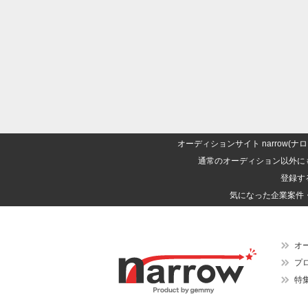
オーディションサイト narrow
通常のオーディション以外に
登録す
気になった企業案件
オ
プ
特