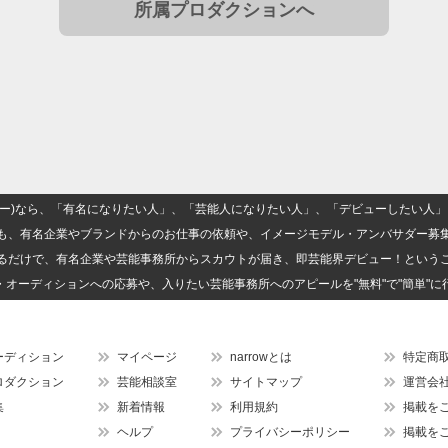
所属プロダクションへ
(ナロー)なら、「有名になりたい人」、「芸能人になりたい人」、「デビューしたい
も、有名企業やブランドからのお仕事の依頼や、イメージモデル・アンバサダー募
るだけで、有名企業や芸能事務所からスカウトが届き、即芸能界デビュー！という
・オーディションへの応募や、入りたい芸能事務所へのアピールを"無料"で"簡単"に
ーディション
マイページ
narrowとは
特定商
ロダクション
芸能相談室
サイトマップ
運営会
集
新着情報
利用規約
掲載を
ヘルプ
プライバシーポリシー
掲載を