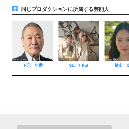
同じプロダクションに所属する芸能人
下元 年世
Star T Rat
横山 