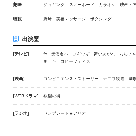
趣味
ジョギング スノーボード カラオケ 映画・
特技
野球 美容マッサージ ボクシング
出演歴
[テレビ]
% 光る君へ ブギウギ 舞いあがれ おちょ
ました コピーフェィス
[映画]
コンビニエンス・ストーリー ナニワ銭道 劇
[WEBドラマ]
欲望の街
[ラジオ]
ワンプレート★アリオ