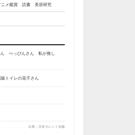
アニメ鑑賞 読書 美容研究
やん べっぴんさん 私が推し
場版トイレの花子さん
出典：日本タレント名鑑