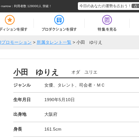
今日のあなたの運勢を占おう！
占
rrow
：利用者数 128000人 突破！
Dプロモーション
>
所属タレント一覧
>
小田 ゆりえ
小田 ゆりえ
オダ ユリエ
ジャンル
女優、タレント、司会者・ＭＣ
生年月日
1990年5月10日
出身地
大阪府
身長
161.5cm