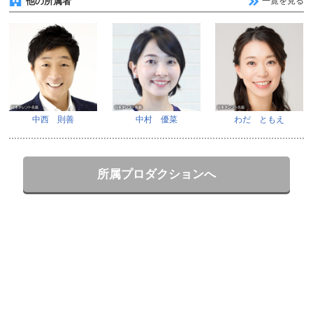
他の所属者
一覧を見る
中西 則善
中村 優菜
わだ ともえ
所属プロダクションへ