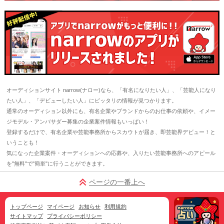
オーディションサイト narrow(ナロー)なら、「有名になりたい人」、「芸能人になり
たい人」、「デビューしたい人」にピッタリの情報が見つかります。
通常のオーディション以外にも、有名企業やブランドからのお仕事の依頼や、イメー
ジモデル・アンバサダー募集の企業案件情報もいっぱい！
登録するだけで、有名企業や芸能事務所からスカウトが届き、即芸能界デビュー！と
いうことも！
気になった企業案件・オーディションへの応募や、入りたい芸能事務所へのアピール
を"無料"で"簡単"に行うことができます。
ページの一番上へ
トップページ
マイページ
お知らせ
利用規約
サイトマップ
プライバシーポリシー