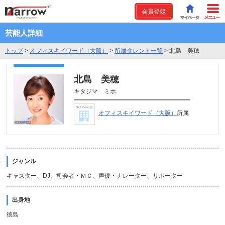
会員登録
芸能人詳細
トップ
>
オフィスキイワード（大阪）
>
所属タレント一覧
>
北島 美穂
北島 美穂
キタジマ ミホ
オフィスキイワード（大阪）
所属
ジャンル
キャスター、DJ、司会者・ＭＣ、声優・ナレーター、リポーター
出身地
徳島