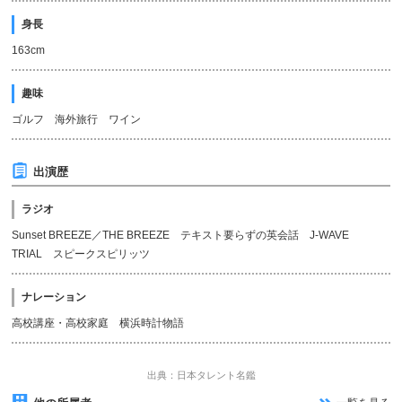
身長
163cm
趣味
ゴルフ 海外旅行 ワイン
出演歴
ラジオ
Sunset BREEZE／THE BREEZE テキスト要らずの英会話 J-WAVE
TRIAL スピークスピリッツ
ナレーション
高校講座・高校家庭 横浜時計物語
出典：日本タレント名鑑