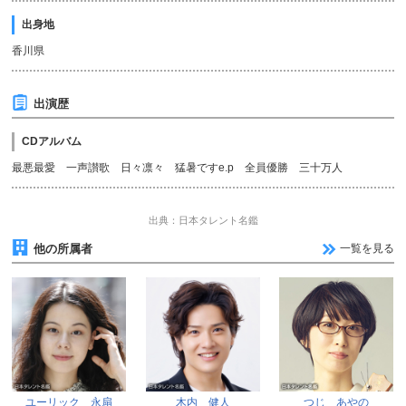
出身地
香川県
出演歴
CDアルバム
最悪最愛 一声讃歌 日々凛々 猛暑ですe.p 全員優勝 三十万人
出典：日本タレント名鑑
他の所属者
一覧を見る
ユーリック 永扇
木内 健人
つじ あやの