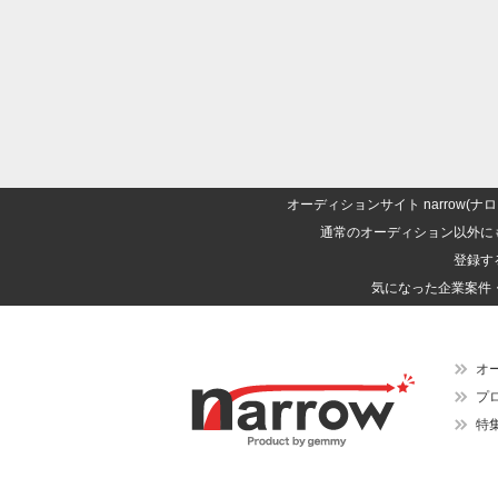
オーディションサイト narrow
通常のオーディション以外に
登録す
気になった企業案件
オ
プ
特