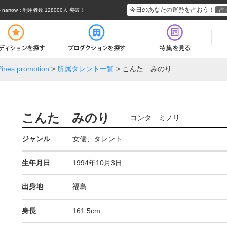
今日のあなたの運勢を占おう！
占
rrow
：利用者数 128000人 突破！
Pines promotion
>
所属タレント一覧
>
こんた みのり
こんた みのり
コンタ ミノリ
ジャンル
女優、タレント
生年月日
1994年10月3日
出身地
福島
身長
161.5cm