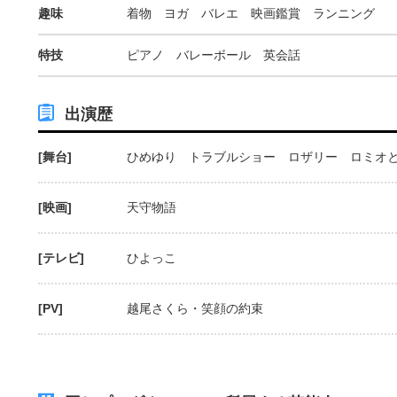
趣味
着物 ヨガ バレエ 映画鑑賞 ランニング
特技
ピアノ バレーボール 英会話
出演歴
[舞台]
ひめゆり トラブルショー ロザリー ロミオ
[映画]
天守物語
[テレビ]
ひよっこ
[PV]
越尾さくら・笑顔の約束