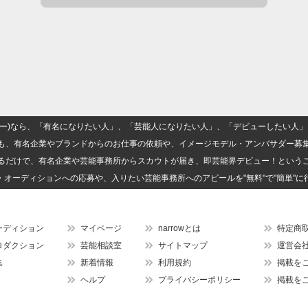
(ナロー)なら、「有名になりたい人」、「芸能人になりたい人」、「デビューしたい
も、有名企業やブランドからのお仕事の依頼や、イメージモデル・アンバサダー募
るだけで、有名企業や芸能事務所からスカウトが届き、即芸能界デビュー！という
・オーディションへの応募や、入りたい芸能事務所へのアピールを"無料"で"簡単"に
ーディション
マイページ
narrowとは
特定商
ロダクション
芸能相談室
サイトマップ
運営会
集
新着情報
利用規約
掲載を
ヘルプ
プライバシーポリシー
掲載を