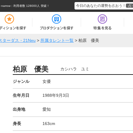
今日のあなたの運勢を占おう！
占
rrow
：利用者数 128000人 突破！
スターダス・21Neu
>
所属タレント一覧
>
柏原 優美
柏原 優美
カシハラ ユミ
ジャンル
女優
生年月日
1988年9月3日
出身地
愛知
身長
163cm