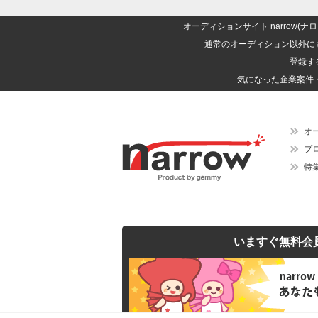
オーディションサイト narrow
通常のオーディション以外に
登録す
気になった企業案件
オ
プ
特
いますぐ無料会