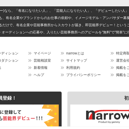
(ナロー)なら、「有名になりたい人」、「芸能人になりたい人」、「デビューしたい
も、有名企業やブランドからのお仕事の依頼や、イメージモデル・アンバサダー募
るだけで、有名企業や芸能事務所からスカウトが届き、即芸能界デビュー！という
・オーディションへの応募や、入りたい芸能事務所へのアピールを"無料"で"簡単"に
ーディション
マイページ
narrowとは
特定商
ロダクション
芸能相談室
サイトマップ
運営会
集
新着情報
利用規約
掲載を
ヘルプ
プライバシーポリシー
掲載を
員登録！
初