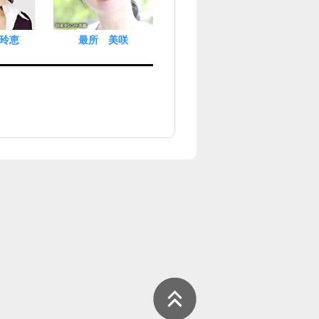
玲恵
最所 美咲