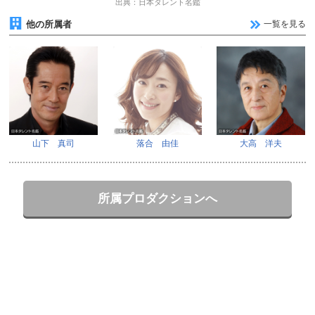
出典：日本タレント名鑑
他の所属者
一覧を見る
山下 真司
落合 由佳
大高 洋夫
所属プロダクションへ