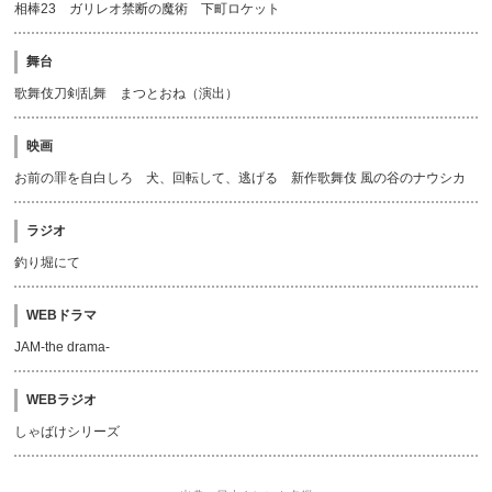
相棒23 ガリレオ禁断の魔術 下町ロケット
舞台
歌舞伎刀剣乱舞 まつとおね（演出）
映画
お前の罪を自白しろ 犬、回転して、逃げる 新作歌舞伎 風の谷のナウシカ
ラジオ
釣り堀にて
WEBドラマ
JAM-the drama-
WEBラジオ
しゃばけシリーズ