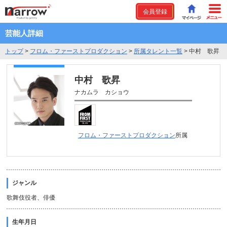
会員登録
芸能人詳細
トップ
>
フロム・ファーストプロダクション
>
所属タレント一覧
>
中村 歌昇
中村 歌昇
ナカムラ カショウ
フロム・ファーストプロダクション
所属
ジャンル
歌舞伎役者、俳優
生年月日