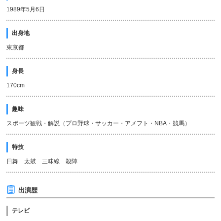
1989年5月6日
出身地
東京都
身長
170cm
趣味
スポーツ観戦・解説（プロ野球・サッカー・アメフト・NBA・競馬）
特技
日舞 太鼓 三味線 殺陣
出演歴
テレビ