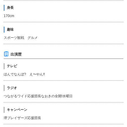
身長
170cm
趣味
スポーツ観戦 グルメ
出演歴
テレビ
ほんでなんぼ? え〜やん!!
ラジオ
つながるワイド応援団長なおきの全開!水曜日
キャンペーン
堺ブレイザーズ応援団長