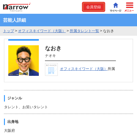
会員登録
芸能人詳細
トップ
>
オフィスキイワード（大阪）
>
所属タレント一覧
>
なおき
なおき
ナオキ
オフィスキイワード（大阪）
所属
ジャンル
タレント、お笑いタレント
出身地
大阪府