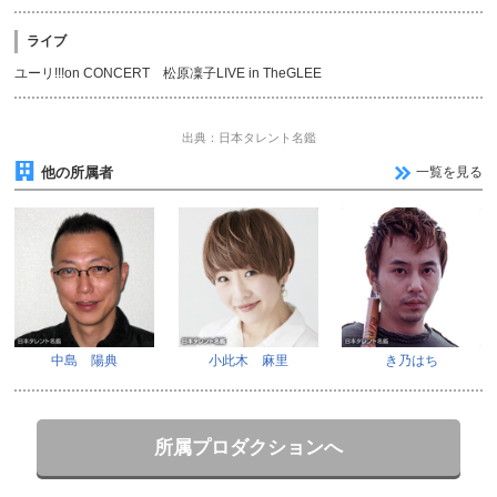
ライブ
ユーリ!!!on CONCERT 松原凜子LIVE in TheGLEE
出典：日本タレント名鑑
他の所属者
一覧を見る
中島 陽典
小此木 麻里
き乃はち
所属プロダクションへ