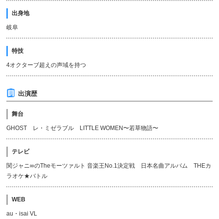
出身地
岐阜
特技
4オクターブ超えの声域を持つ
出演歴
舞台
GHOST レ・ミゼラブル LITTLE WOMEN〜若草物語〜
テレビ
関ジャニ∞のTheモーツァルト 音楽王No.1決定戦 日本名曲アルバム THEカ
ラオケ★バトル
WEB
au・isai VL