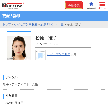
会員登録
芸能人詳細
トップ
>
ケイセブン中村屋
>
所属タレント一覧
>
松原 凜子
松原 凜子
マツバラ リンコ
ケイセブン中村屋
所属
ジャンル
歌手・アーティスト、女優
生年月日
1992年2月18日