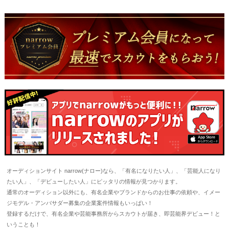
オーディションサイト narrow(ナロー)なら、「有名になりたい人」、「芸能人になり
たい人」、「デビューしたい人」にピッタリの情報が見つかります。
通常のオーディション以外にも、有名企業やブランドからのお仕事の依頼や、イメー
ジモデル・アンバサダー募集の企業案件情報もいっぱい！
登録するだけで、有名企業や芸能事務所からスカウトが届き、即芸能界デビュー！と
いうことも！