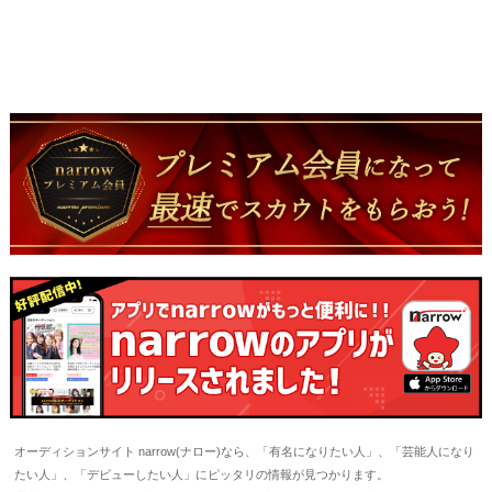
オーディションサイト narrow(ナロー)なら、「有名になりたい人」、「芸能人になり
たい人」、「デビューしたい人」にピッタリの情報が見つかります。