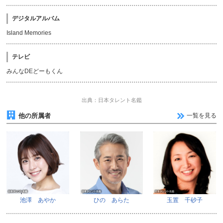
デジタルアルバム
Island Memories
テレビ
みんなDEどーもくん
出典：日本タレント名鑑
他の所属者
一覧を見る
池澤 あやか
ひの あらた
玉置 千砂子