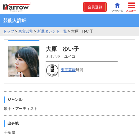
会員登録
芸能人詳細
トップ
>
東宝芸能
>
所属タレント一覧
>
大原 ゆい子
大原 ゆい子
オオハラ ユイコ
東宝芸能
所属
ジャンル
歌手・アーティスト
出身地
千葉県