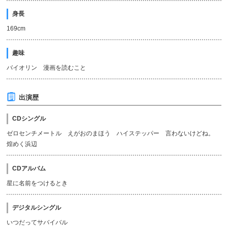
身長
169cm
趣味
バイオリン 漫画を読むこと
出演歴
CDシングル
ゼロセンチメートル えがおのまほう ハイステッパー 言わないけどね。
煌めく浜辺
CDアルバム
星に名前をつけるとき
デジタルシングル
いつだってサバイバル