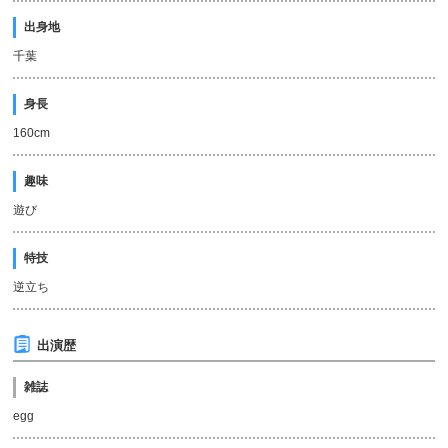
出身地
千葉
身長
160cm
趣味
遊び
特技
逆立ち
出演歴
雑誌
egg