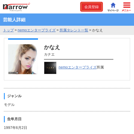
会員登録
芸能人詳細
トップ
>
nemoエンタープライズ
>
所属タレント一覧
>
かなえ
かなえ
カナエ
nemoエンタープライズ
所属
ジャンル
モデル
生年月日
1997年6月2日