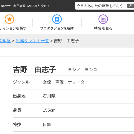
今日のあなたの運勢を占おう！
占
rrow
：利用者数 128000人 突破！
文学座
>
所属タレント一覧
>
吉野 由志子
吉野 由志子
ヨシノ ヨシコ
ジャンル
女優、声優・ナレーター
出身地
石川県
身長
155cm
特技
日舞