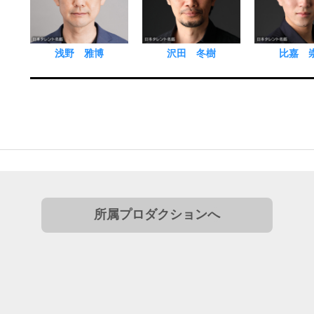
浅野 雅博
沢田 冬樹
比嘉 
所属プロダクションへ