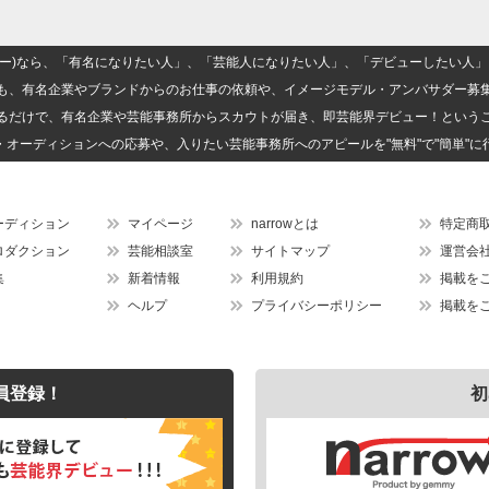
(ナロー)なら、「有名になりたい人」、「芸能人になりたい人」、「デビューしたい
も、有名企業やブランドからのお仕事の依頼や、イメージモデル・アンバサダー募
るだけで、有名企業や芸能事務所からスカウトが届き、即芸能界デビュー！という
・オーディションへの応募や、入りたい芸能事務所へのアピールを"無料"で"簡単"に
ーディション
マイページ
narrowとは
特定商
ロダクション
芸能相談室
サイトマップ
運営会
集
新着情報
利用規約
掲載を
ヘルプ
プライバシーポリシー
掲載を
員登録！
初