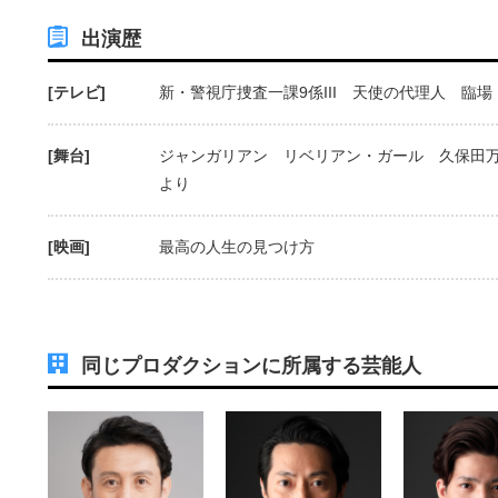
出演歴
[テレビ]
新・警視庁捜査一課9係III 天使の代理人 臨場
[舞台]
ジャンガリアン リベリアン・ガール 久保田万
より
[映画]
最高の人生の見つけ方
同じプロダクションに所属する芸能人