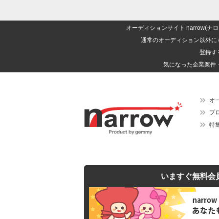
オーディションサイト narrow
通常のオーディション以外に
登録す
気になった企業案件
オ
プ
特
いますぐ無料会