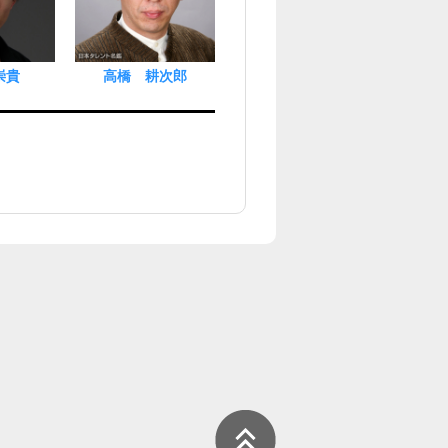
崇貴
高橋 耕次郎