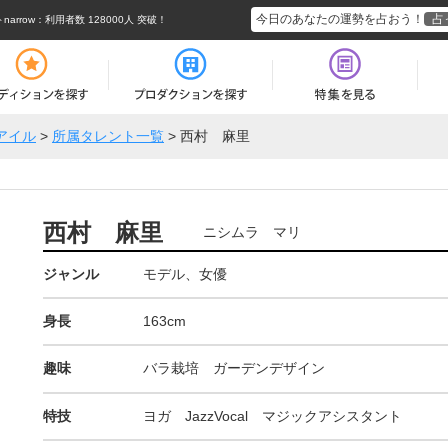
今日のあなたの運勢を占おう！
占
rrow
：利用者数 128000人 突破！
アイル
>
所属タレント一覧
>
西村 麻里
西村 麻里
ニシムラ マリ
ジャンル
モデル、女優
身長
163cm
趣味
バラ栽培 ガーデンデザイン
特技
ヨガ JazzVocal マジックアシスタント