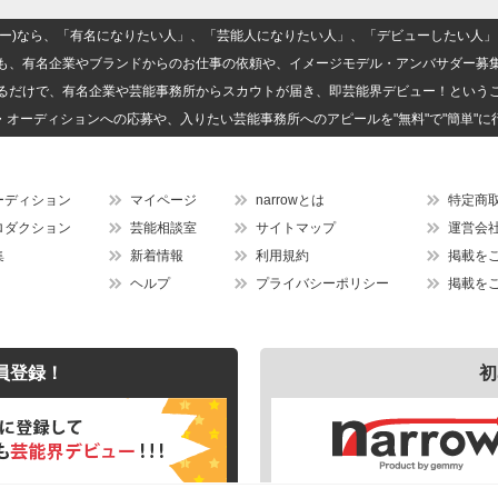
(ナロー)なら、「有名になりたい人」、「芸能人になりたい人」、「デビューしたい
も、有名企業やブランドからのお仕事の依頼や、イメージモデル・アンバサダー募
るだけで、有名企業や芸能事務所からスカウトが届き、即芸能界デビュー！という
・オーディションへの応募や、入りたい芸能事務所へのアピールを"無料"で"簡単"に
ーディション
マイページ
narrowとは
特定商
ロダクション
芸能相談室
サイトマップ
運営会
集
新着情報
利用規約
掲載を
ヘルプ
プライバシーポリシー
掲載を
員登録！
初