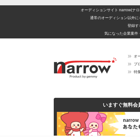
オーディションサイト narrow
通常のオーディション以外に
登録す
気になった企業案件
オ
プ
特
いますぐ無料会