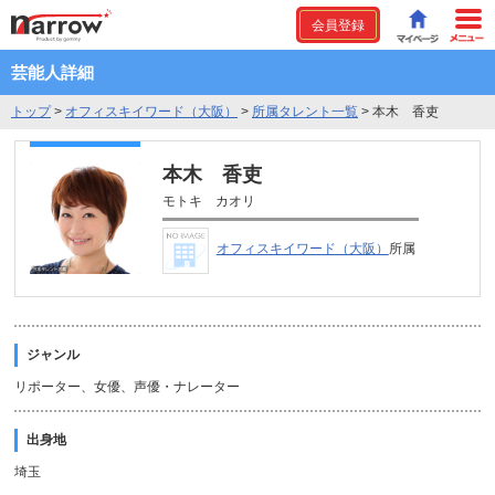
会員登録
芸能人詳細
トップ
>
オフィスキイワード（大阪）
>
所属タレント一覧
>
本木 香吏
本木 香吏
モトキ カオリ
オフィスキイワード（大阪）
所属
ジャンル
リポーター、女優、声優・ナレーター
出身地
埼玉