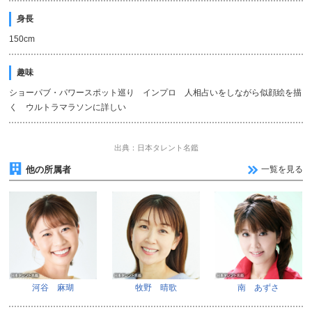
身長
150cm
趣味
ショーパブ・パワースポット巡り インプロ 人相占いをしながら似顔絵を描
く ウルトラマラソンに詳しい
出典：日本タレント名鑑
他の所属者
一覧を見る
河谷 麻瑚
牧野 晴歌
南 あずさ