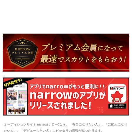
オーディションサイト narrow(ナロー)なら、「有名になりたい人」、「芸能人になり
たい人」、「デビューしたい人」にピッタリの情報が見つかります。