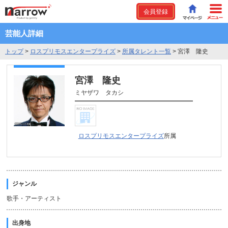
会員登録
芸能人詳細
トップ
>
ロスプリモスエンタープライズ
>
所属タレント一覧
>
宮澤 隆史
宮澤 隆史
ミヤザワ タカシ
ロスプリモスエンタープライズ
所属
ジャンル
歌手・アーティスト
出身地