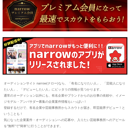
オーディションサイト narrow(ナロー)なら、「有名になりたい人」、「芸能人になり
たい人」、「デビューしたい人」にピッタリの情報が見つかります。
通常のオーディション以外にも、有名企業やブランドからのお仕事の依頼や、イメー
ジモデル・アンバサダー募集の企業案件情報もいっぱい！
登録するだけで、有名企業や芸能事務所からスカウトが届き、即芸能界デビュー！と
いうことも！
気になった企業案件・オーディションへの応募や、入りたい芸能事務所へのアピール
を"無料"で"簡単"に行うことができます。