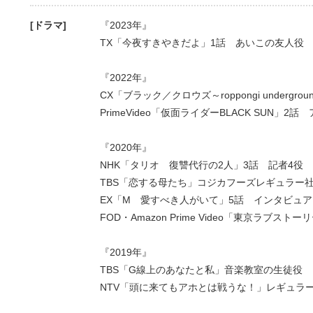
[ドラマ]
『2023年』
TX「今夜すきやきだよ」1話 あいこの友人役
『2022年』
CX「ブラック／クロウズ～roppongi undergro
PrimeVideo「仮面ライダーBLACK SUN」2
『2020年』
NHK「タリオ 復讐代行の2人」3話 記者4役
TBS「恋する母たち」コジカフーズレギュラー
EX「M 愛すべき人がいて」5話 インタビュア
FOD・Amazon Prime Video「東京ラブスト
『2019年』
TBS「G線上のあなたと私」音楽教室の生徒役
NTV「頭に来てもアホとは戦うな！」レギュラ