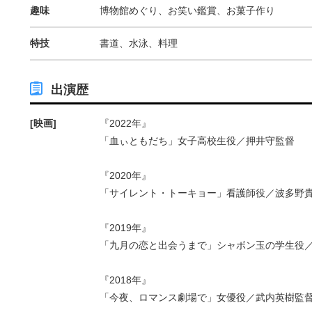
趣味
博物館めぐり、お笑い鑑賞、お菓子作り
特技
書道、水泳、料理
出演歴
[映画]
『2022年』
「血ぃともだち」女子高校生役／押井守監督
『2020年』
「サイレント・トーキョー」看護師役／波多野
『2019年』
「九月の恋と出会うまで」シャボン玉の学生役
『2018年』
「今夜、ロマンス劇場で」女優役／武内英樹監