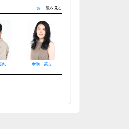
一覧を見る
拓也
幸咲 茉歩