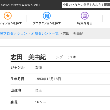
今日のあなたの運勢を占おう！
占
rrow
：利用者数 128000人 突破！
SRプロダクション
>
所属タレント一覧
>
志田 美由紀
志田 美由紀
シダ ミユキ
ジャンル
女優
生年月日
1993年12月18日
出身地
埼玉
身長
167cm