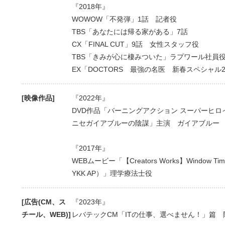
『2018年』
WOWOW「不発弾」1話 記者役
TBS「あなたには帰る家がある」7話
CX「FINAL CUT」9話 女性スタッフ役
TBS「きみが心に棲みついた」ラプワール社員
EX「DOCTORS 最強の名医 新春スペシャル
[映像作品]
『2022年』
DVD作品「バーニングアクション スーパーヒロ
ニセガイアブルーの陰謀」主演 ガイアブルー
『2017年』
WEBムービー「【Creators Works】Window Tim
YKK AP）」理学療法士役
[広告(CM、ス
『2023年』
チール、WEB)]
レバテックCM「ITの仕事、選べません！」篇 