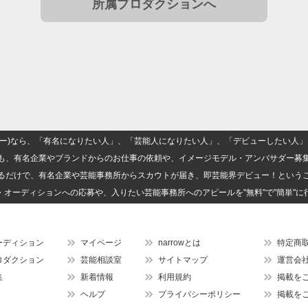
所属プロダクションへ
(ナロー)なら、「有名になりたい人」、「芸能人になりたい人」、「デビューしたい
も、有名企業やブランドからのお仕事の依頼や、イメージモデル・アンバサダー募
るだけで、有名企業や芸能事務所からスカウトが届き、即芸能界デビュー！という
・オーディションへの応募や、入りたい芸能事務所へのアピールを"無料"で"簡単"に
ーディション
マイページ
narrowとは
特定商
ロダクション
芸能相談室
サイトマップ
運営会
集
新着情報
利用規約
掲載を
ヘルプ
プライバシーポリシー
掲載を