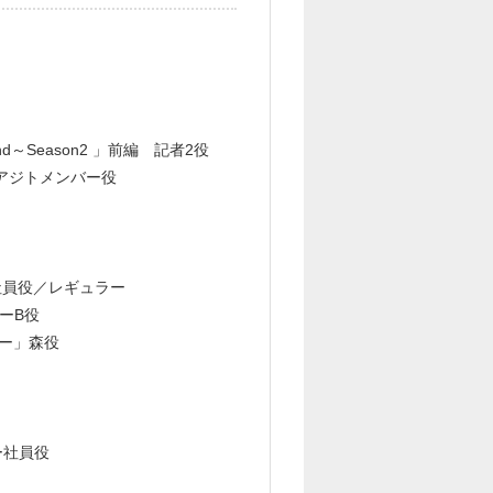
und～Season2 」前編 記者2役
話 アジトメンバー役
社員役／レギュラー
ーB役
ーリー」森役
ー社員役