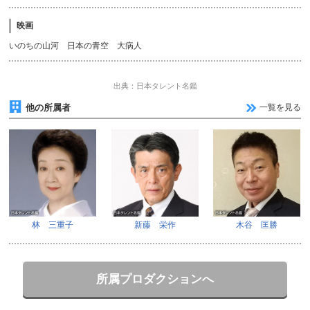
映画
いのちの山河 日本の青空 大病人
出典：日本タレント名鑑
他の所属者
一覧を見る
林 三重子
新藤 栄作
木谷 匡勝
所属プロダクションへ