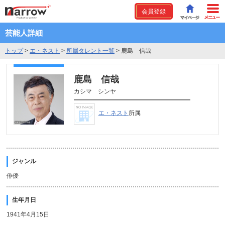
会員登録
芸能人詳細
トップ
>
エ・ネスト
>
所属タレント一覧
>
鹿島 信哉
鹿島 信哉
カシマ シンヤ
エ・ネスト
所属
ジャンル
俳優
生年月日
1941年4月15日