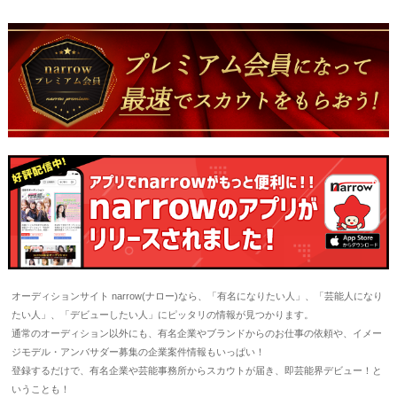
オーディションサイト narrow(ナロー)なら、「有名になりたい人」、「芸能人になり
たい人」、「デビューしたい人」にピッタリの情報が見つかります。
通常のオーディション以外にも、有名企業やブランドからのお仕事の依頼や、イメー
ジモデル・アンバサダー募集の企業案件情報もいっぱい！
登録するだけで、有名企業や芸能事務所からスカウトが届き、即芸能界デビュー！と
いうことも！