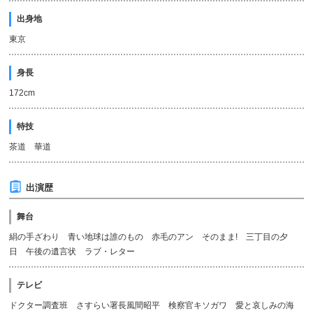
出身地
東京
身長
172cm
特技
茶道 華道
出演歴
舞台
絹の手ざわり 青い地球は誰のもの 赤毛のアン そのまま! 三丁目の夕
日 午後の遺言状 ラブ・レター
テレビ
ドクター調査班 さすらい署長風間昭平 検察官キソガワ 愛と哀しみの海