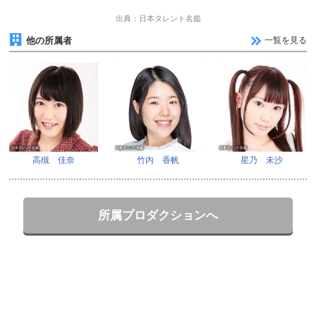
出典：日本タレント名鑑
他の所属者
一覧を見る
高槻 佳奈
竹内 香帆
星乃 未沙
所属プロダクションへ