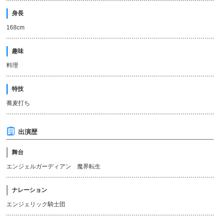
身長
168cm
趣味
料理
特技
蕎麦打ち
出演歴
舞台
エンジェルガーディアン 魔界転生
ナレーション
エンジェリック騎士団