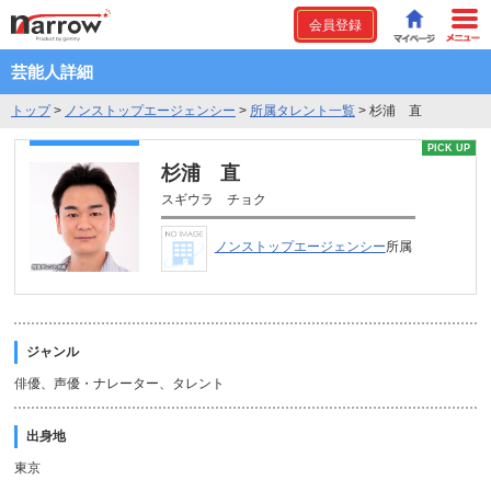
会員登録
芸能人詳細
トップ
>
ノンストップエージェンシー
>
所属タレント一覧
>
杉浦 直
PICK UP
杉浦 直
スギウラ チョク
ノンストップエージェンシー
所属
ジャンル
俳優、声優・ナレーター、タレント
出身地
東京