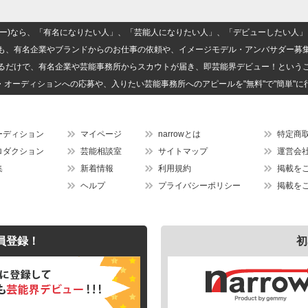
(ナロー)なら、「有名になりたい人」、「芸能人になりたい人」、「デビューしたい
も、有名企業やブランドからのお仕事の依頼や、イメージモデル・アンバサダー募
るだけで、有名企業や芸能事務所からスカウトが届き、即芸能界デビュー！という
・オーディションへの応募や、入りたい芸能事務所へのアピールを"無料"で"簡単"に
ーディション
マイページ
narrowとは
特定商
ロダクション
芸能相談室
サイトマップ
運営会
集
新着情報
利用規約
掲載を
ヘルプ
プライバシーポリシー
掲載を
員登録！
初