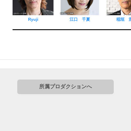
Ryuji
江口 千夏
稲垣 
所属プロダクションへ