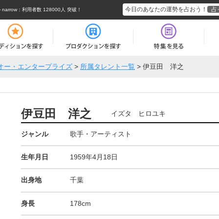
今日のあなたの運勢を占おう！
占
rrow
：利用者数 128000人 突破！
オー・エンタープライズ
>
所属タレント一覧
>
伊豆田 洋之
伊豆田 洋之
イズタ ヒロユキ
ジャンル
歌手・アーティスト
生年月日
1959年4月18日
出身地
千葉
身長
178cm