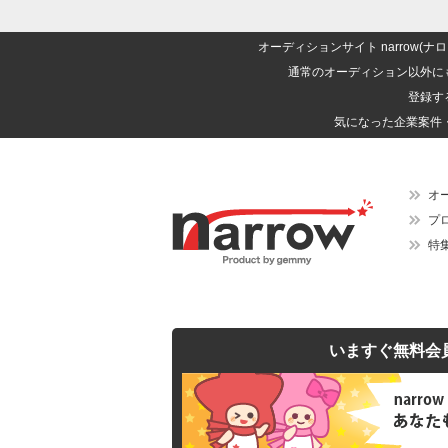
オーディションサイト narrow
通常のオーディション以外に
登録す
気になった企業案件
オ
プ
特
いますぐ無料会