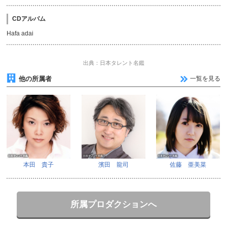
CDアルバム
Hafa adai
出典：日本タレント名鑑
他の所属者
一覧を見る
本田 貴子
濱田 龍司
佐藤 亜美菜
所属プロダクションへ