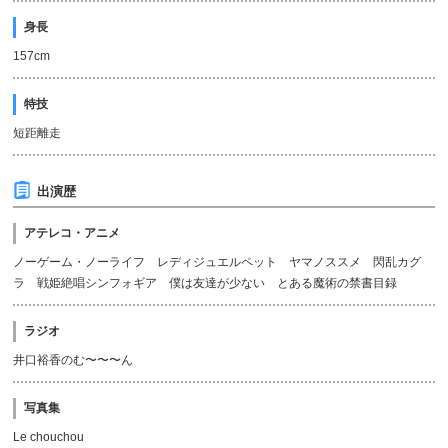
身長
157cm
特技
短距離走
出演歴
アテレコ・アニメ
ノーゲーム・ノーライフ レディジュエルペット ヤマノススメ 閃乱カグ
ラ 戦姫絶唱シンフォギア 僕は友達が少ない とある魔術の禁書目録
ラジオ
井口裕香のむ〜〜〜ん
写真集
Le chouchou