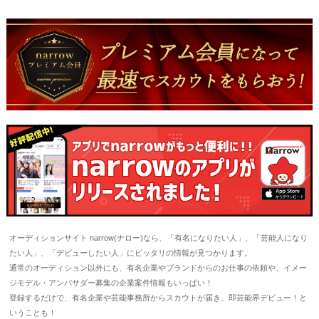
オーディションサイト narrow(ナロー)なら、「有名になりたい人」、「芸能人になり
たい人」、「デビューしたい人」にピッタリの情報が見つかります。
通常のオーディション以外にも、有名企業やブランドからのお仕事の依頼や、イメー
ジモデル・アンバサダー募集の企業案件情報もいっぱい！
登録するだけで、有名企業や芸能事務所からスカウトが届き、即芸能界デビュー！と
いうことも！