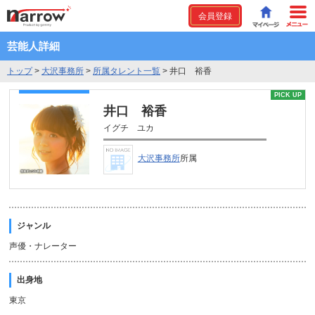
会員登録
芸能人詳細
トップ
>
大沢事務所
>
所属タレント一覧
>
井口 裕香
PICK UP
井口 裕香
イグチ ユカ
大沢事務所
所属
ジャンル
声優・ナレーター
出身地
東京