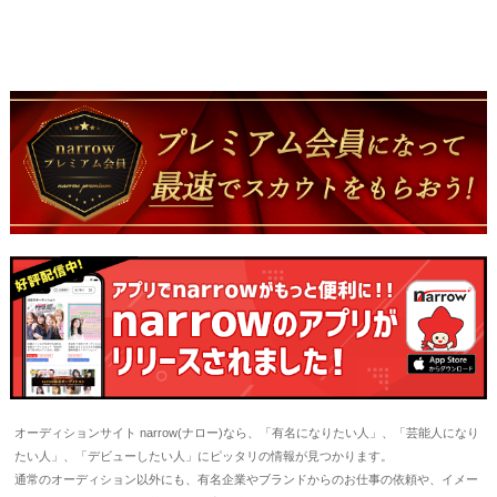
オーディションサイト narrow(ナロー)なら、「有名になりたい人」、「芸能人になり
たい人」、「デビューしたい人」にピッタリの情報が見つかります。
通常のオーディション以外にも、有名企業やブランドからのお仕事の依頼や、イメー