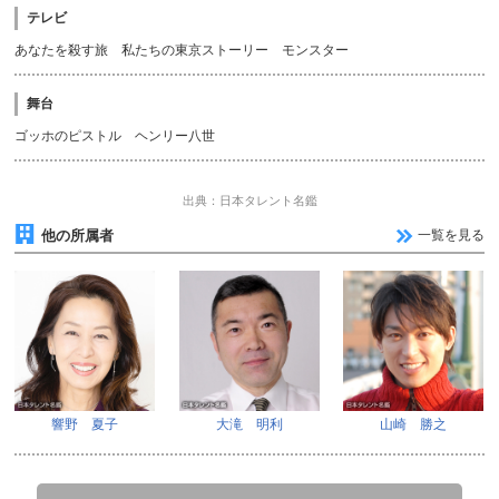
テレビ
あなたを殺す旅 私たちの東京ストーリー モンスター
舞台
ゴッホのピストル ヘンリー八世
出典：日本タレント名鑑
他の所属者
一覧を見る
響野 夏子
大滝 明利
山崎 勝之