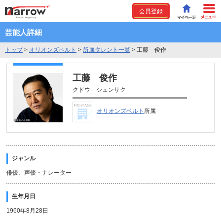
会員登録
芸能人詳細
トップ
>
オリオンズベルト
>
所属タレント一覧
>
工藤 俊作
工藤 俊作
クドウ シュンサク
オリオンズベルト
所属
ジャンル
俳優、声優・ナレーター
生年月日
1960年8月28日