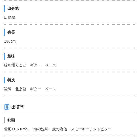
出身地
広島県
身長
188cm
趣味
絵を描くこと ギター ベース
特技
殺陣 北京語 ギター ベース
出演歴
映画
雪風YUKIKAZE 海の沈黙 虎の流儀 スモーキーアンドビター