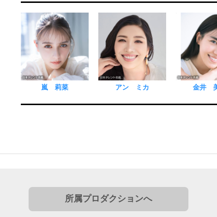
嵐 莉菜
アン ミカ
金井 
所属プロダクションへ