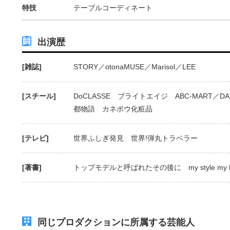
特技
テーブルコーディネート
出演歴
[雑誌]
STORY／otonaMUSE／Marisol／LEE
[スチール]
DoCLASSE ブライトエイジ ABC-MART／D
都物語 カネボウ化粧品
[テレビ]
世界ふしぎ発見 世界!弾丸トラベラー
[著書]
トップモデルと呼ばれたその後に my style my li
同じプロダクションに所属する芸能人