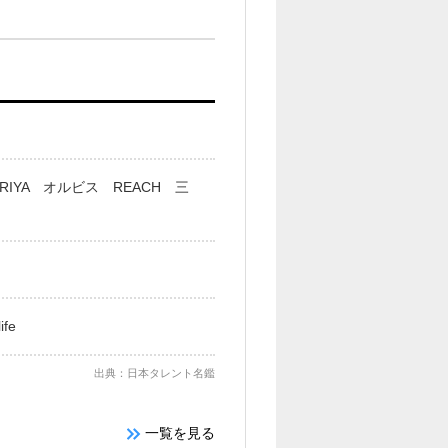
ARIYA オルビス REACH 三
fe
出典：日本タレント名鑑
一覧を見る