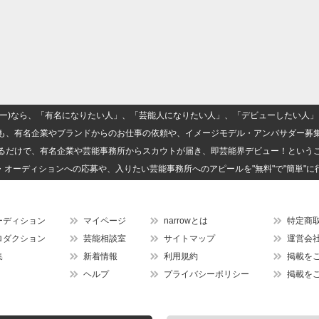
(ナロー)なら、「有名になりたい人」、「芸能人になりたい人」、「デビューしたい
も、有名企業やブランドからのお仕事の依頼や、イメージモデル・アンバサダー募
るだけで、有名企業や芸能事務所からスカウトが届き、即芸能界デビュー！という
・オーディションへの応募や、入りたい芸能事務所へのアピールを"無料"で"簡単"に
ーディション
マイページ
narrowとは
特定商
ロダクション
芸能相談室
サイトマップ
運営会
集
新着情報
利用規約
掲載を
ヘルプ
プライバシーポリシー
掲載を