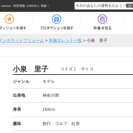
今日のあなたの運勢を占おう！
占
rrow
：利用者数 128000人 突破！
テンカラットプリューム
>
所属タレント一覧
>
小泉 里子
小泉 里子
コイズミ サトコ
ジャンル
モデル
出身地
神奈川県
身長
169cm
趣味
旅行 ゴルフ 紅茶