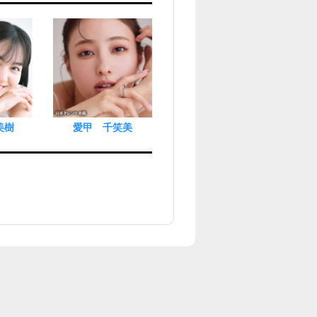
美樹
愛甲 千笑美