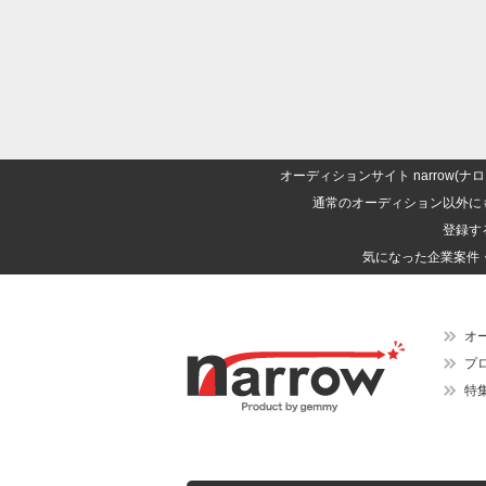
オーディションサイト narrow
通常のオーディション以外に
登録す
気になった企業案件
オ
プ
特