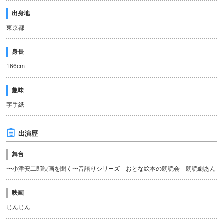
出身地
東京都
身長
166cm
趣味
字手紙
出演歴
舞台
〜小津安二郎映画を聞く〜音語りシリーズ おとな絵本の朗読会 朗読劇あん
映画
じんじん