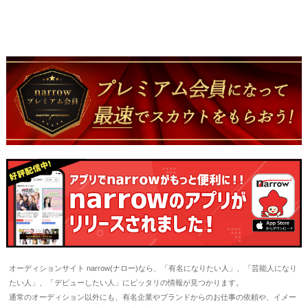
オーディションサイト narrow(ナロー)なら、「有名になりたい人」、「芸能人になり
たい人」、「デビューしたい人」にピッタリの情報が見つかります。
通常のオーディション以外にも、有名企業やブランドからのお仕事の依頼や、イメー