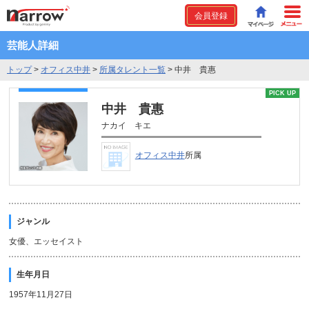
会員登録
芸能人詳細
トップ
>
オフィス中井
>
所属タレント一覧
>
中井 貴惠
PICK UP
中井 貴惠
ナカイ キエ
オフィス中井
所属
ジャンル
女優、エッセイスト
生年月日
1957年11月27日