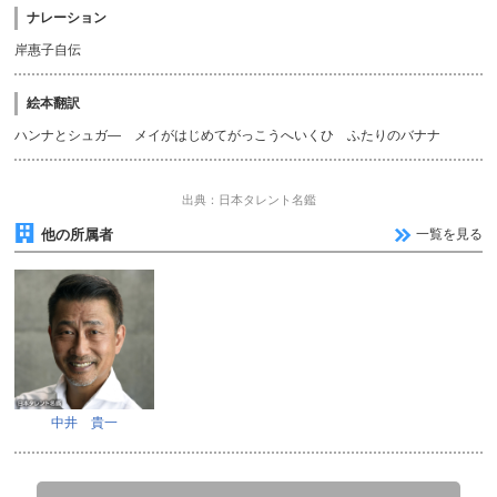
ナレーション
岸惠子自伝
絵本翻訳
ハンナとシュガ— メイがはじめてがっこうへいくひ ふたりのバナナ
出典：日本タレント名鑑
他の所属者
一覧を見る
中井 貴一