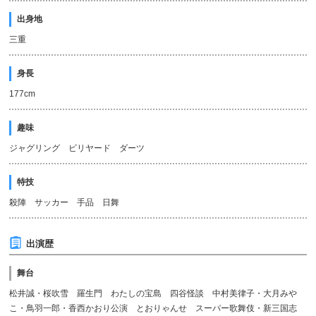
出身地
三重
身長
177cm
趣味
ジャグリング ビリヤード ダーツ
特技
殺陣 サッカー 手品 日舞
出演歴
舞台
松井誠・桜吹雪 羅生門 わたしの宝島 四谷怪談 中村美律子・大月みや
こ・鳥羽一郎・香西かおり公演 とおりゃんせ スーパー歌舞伎・新三国志