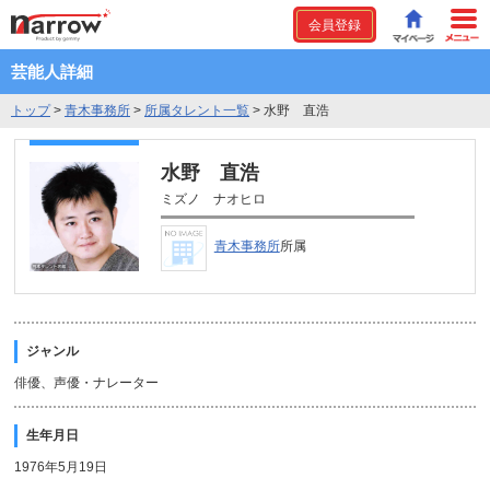
会員登録
芸能人詳細
トップ
>
青木事務所
>
所属タレント一覧
>
水野 直浩
水野 直浩
ミズノ ナオヒロ
青木事務所
所属
ジャンル
俳優、声優・ナレーター
生年月日
1976年5月19日