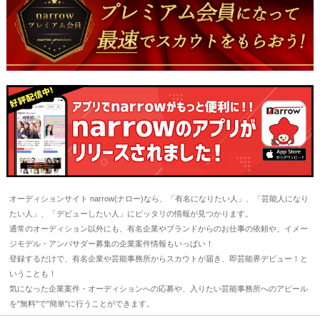
オーディションサイト narrow(ナロー)なら、「有名になりたい人」、「芸能人になり
たい人」、「デビューしたい人」にピッタリの情報が見つかります。
通常のオーディション以外にも、有名企業やブランドからのお仕事の依頼や、イメー
ジモデル・アンバサダー募集の企業案件情報もいっぱい！
登録するだけで、有名企業や芸能事務所からスカウトが届き、即芸能界デビュー！と
いうことも！
気になった企業案件・オーディションへの応募や、入りたい芸能事務所へのアピール
を"無料"で"簡単"に行うことができます。