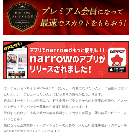
オーディションサイト narrow(ナロー)なら、「有名になりたい人」、「芸能人になり
たい人」、「デビューしたい人」にピッタリの情報が見つかります。
通常のオーディション以外にも、有名企業やブランドからのお仕事の依頼や、イメー
ジモデル・アンバサダー募集の企業案件情報もいっぱい！
登録するだけで、有名企業や芸能事務所からスカウトが届き、即芸能界デビュー！と
いうことも！
気になった企業案件・オーディションへの応募や、入りたい芸能事務所へのアピール
を"無料"で"簡単"に行うことができます。