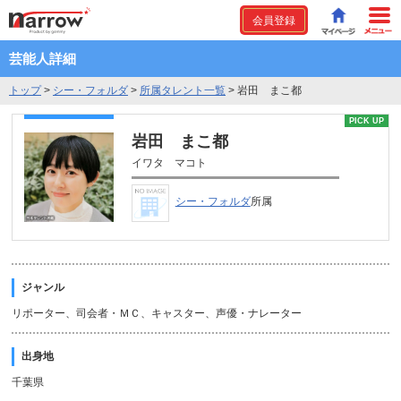
会員登録
芸能人詳細
トップ
>
シー・フォルダ
>
所属タレント一覧
>
岩田 まこ都
PICK UP
岩田 まこ都
イワタ マコト
シー・フォルダ
所属
ジャンル
リポーター、司会者・ＭＣ、キャスター、声優・ナレーター
出身地
千葉県