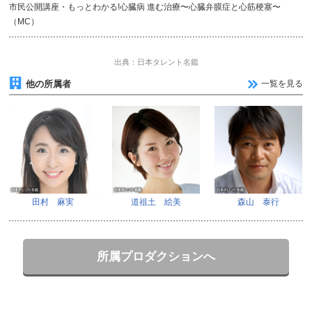
市民公開講座・もっとわかる!心臓病 進む治療〜心臓弁膜症と心筋梗塞〜
（MC）
出典：日本タレント名鑑
他の所属者
一覧を見る
田村 麻実
道祖土 絵美
森山 泰行
所属プロダクションへ