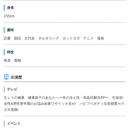
身長
155cm
趣味
読書 朗読 古代史 ボルダリング ホットヨガ アニメ 漫画
特技
香道 着物
出演歴
テレビ
きょうの健康 健康迷子のあなたへ〜冬の冷え性・高血圧解決SP〜 生放送!
女性&男性更年期のお悩み改善ワザイッキ見せ! バビブベボディ出前授業カラ
ダ大冒険!
イベント