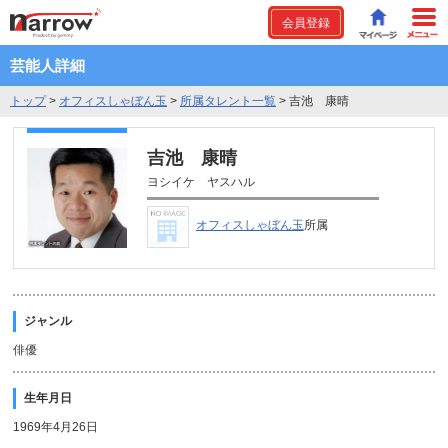
会員登録
芸能人詳細
トップ
>
オフィスしゃぼん玉
>
所属タレント一覧
>
吉池 康晴
吉池 康晴
ヨシイケ ヤスハル
オフィスしゃぼん玉
所属
ジャンル
俳優
生年月日
1969年4月26日