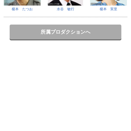
榎本 たつお
水谷 敏行
榎本 実里
所属プロダクションへ