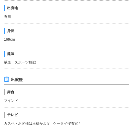
出身地
石川
身長
169cm
趣味
献血 スポーツ観戦
出演歴
舞台
マインド
テレビ
カスペ・お客様は王様かよ!? ケータイ捜査官7