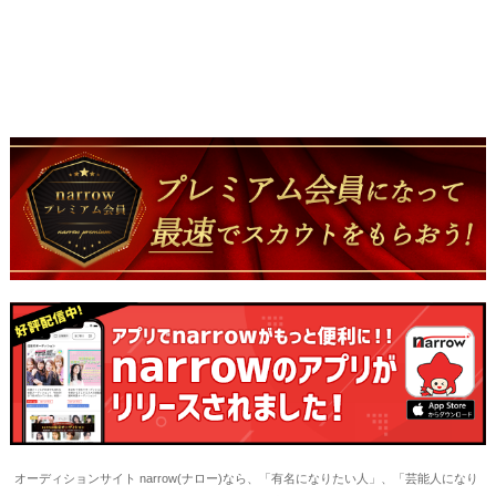
オーディションサイト narrow(ナロー)なら、「有名になりたい人」、「芸能人になり