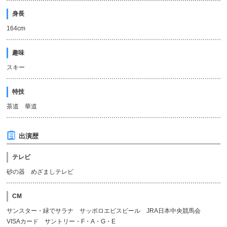
身長
164cm
趣味
スキー
特技
茶道 華道
出演歴
テレビ
砂の器 めざましテレビ
CM
サンスター・緑でサラナ サッポロエビスビール JRA日本中央競馬会
VISAカード サントリー・F・A・G・E