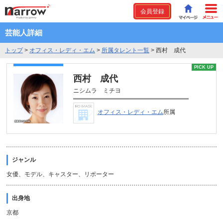
会員登録
芸能人詳細
トップ
>
オフィス・レディ・エム
>
所属タレント一覧
>
西村 成代
PICK UP
西村 成代
ニシムラ ミチヨ
オフィス・レディ・エム
所属
ジャンル
女優、モデル、キャスター、リポーター
出身地
京都