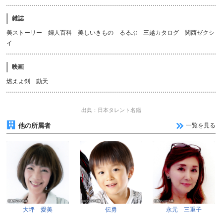
雑誌
美ストーリー 婦人百科 美しいきもの るるぶ 三越カタログ 関西ゼクシ
イ
映画
燃えよ剣 動天
出典：日本タレント名鑑
他の所属者
一覧を見る
大坪 愛美
伝勇
永元 三重子