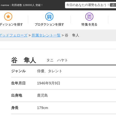
今日のあなたの運勢を占おう！
占
rrow
：利用者数 128000人 突破！
グッドフェローズ
>
所属タレント一覧
>
谷 隼人
谷 隼人
タニ ハヤト
ジャンル
俳優、タレント
生年月日
1946年9月9日
出身地
鹿児島
身長
179cm