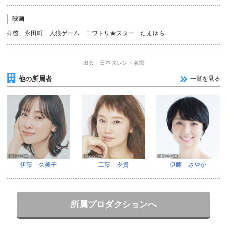
映画
拝啓、永田町 人狼ゲーム ニワトリ★スター たまゆら
出典：日本タレント名鑑
他の所属者
一覧を見る
伊藤 久美子
工藤 夕貴
伊藤 さやか
所属プロダクションへ