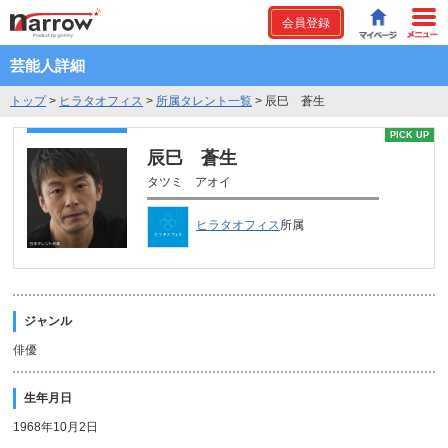
会員登録
芸能人詳細
トップ
>
ヒラタオフィス
>
所属タレント一覧
>
辰巳 蒼生
PICK UP
辰巳 蒼生
タツミ アオイ
ヒラタオフィス
所属
ジャンル
俳優
生年月日
1968年10月2日