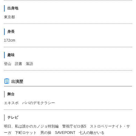
出身地
東京都
身長
172cm
趣味
登山 読書 落語
出演歴
舞台
エキスポ パパのデモクラシー
テレビ
明日、私は誰かのカノジョ特別編 警視庁ゼロ係5 ストロベリーナイト・サ
ーガ 下町ロケット 男の操 SAVEPOINT 七人の敵がいる