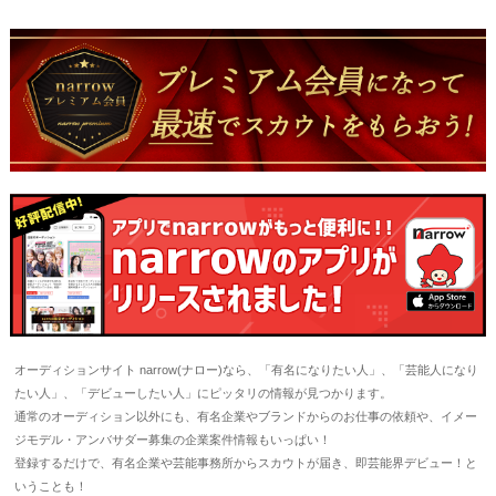
オーディションサイト narrow(ナロー)なら、「有名になりたい人」、「芸能人になり
たい人」、「デビューしたい人」にピッタリの情報が見つかります。
通常のオーディション以外にも、有名企業やブランドからのお仕事の依頼や、イメー
ジモデル・アンバサダー募集の企業案件情報もいっぱい！
登録するだけで、有名企業や芸能事務所からスカウトが届き、即芸能界デビュー！と
いうことも！