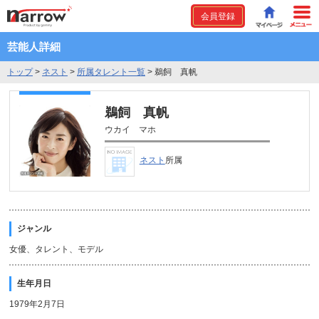
会員登録
芸能人詳細
トップ
>
ネスト
>
所属タレント一覧
>
鵜飼 真帆
鵜飼 真帆
ウカイ マホ
ネスト
所属
ジャンル
女優、タレント、モデル
生年月日
1979年2月7日