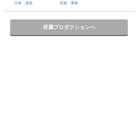
小木 茂光
宮前 希依
所属プロダクションへ