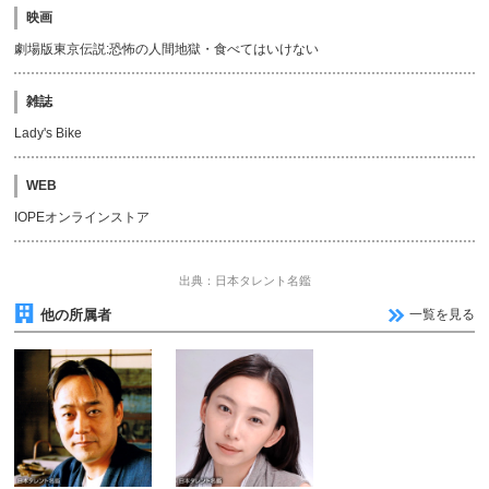
映画
劇場版東京伝説:恐怖の人間地獄・食べてはいけない
雑誌
Lady's Bike
WEB
IOPEオンラインストア
出典：日本タレント名鑑
他の所属者
一覧を見る