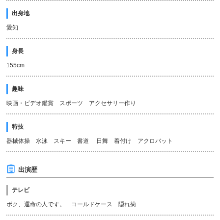
出身地
愛知
身長
155cm
趣味
映画・ビデオ鑑賞 スポーツ アクセサリー作り
特技
器械体操 水泳 スキー 書道 日舞 着付け アクロバット
出演歴
テレビ
ボク、運命の人です。 コールドケース 隠れ菊