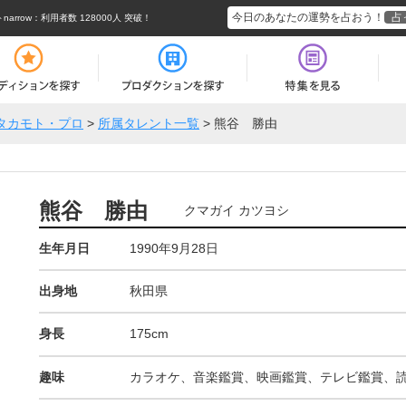
今日のあなたの運勢を占おう！
占
rrow
：利用者数 128000人 突破！
タカモト・プロ
>
所属タレント一覧
>
熊谷 勝由
熊谷 勝由
クマガイ カツヨシ
生年月日
1990年9月28日
出身地
秋田県
身長
175cm
趣味
カラオケ、音楽鑑賞、映画鑑賞、テレビ鑑賞、