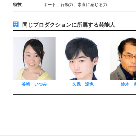
特技
ボート、行動力、素直に感じる力
同じプロダクションに所属する芸能人
谷崎 いつみ
久保 達也
鈴木 