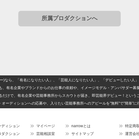
所属プロダクションへ
(ナロー)なら、「有名になりたい人」、「芸能人になりたい人」、「デビューしたい
も、有名企業やブランドからのお仕事の依頼や、イメージモデル・アンバサダー募
るだけで、有名企業や芸能事務所からスカウトが届き、即芸能界デビュー！という
・オーディションへの応募や、入りたい芸能事務所へのアピールを"無料"で"簡単"に
ーディション
マイページ
narrowとは
特定商
ロダクション
芸能相談室
サイトマップ
運営会