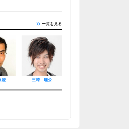
一覧を見る
眞澄
三崎 理公