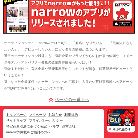
オーディションサイト narrow(ナロー)なら、「有名になりたい人」、「芸能人になり
たい人」、「デビューしたい人」にピッタリの情報が見つかります。
通常のオーディション以外にも、有名企業やブランドからのお仕事の依頼や、イメー
ジモデル・アンバサダー募集の企業案件情報もいっぱい！
登録するだけで、有名企業や芸能事務所からスカウトが届き、即芸能界デビュー！と
いうことも！
気になった企業案件・オーディションへの応募や、入りたい芸能事務所へのアピール
を"無料"で"簡単"に行うことができます。
ページの一番上へ
トップページ
マイページ
お知らせ
利用規約
サイトマップ
プライバシーポリシー
特定商取引法に基づく表記
ヘルプ
運営会社
narrowの掲載をご検討の方へ