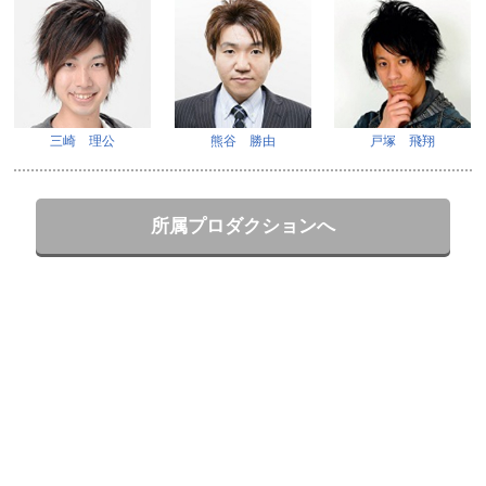
三崎 理公
熊谷 勝由
戸塚 飛翔
所属プロダクションへ