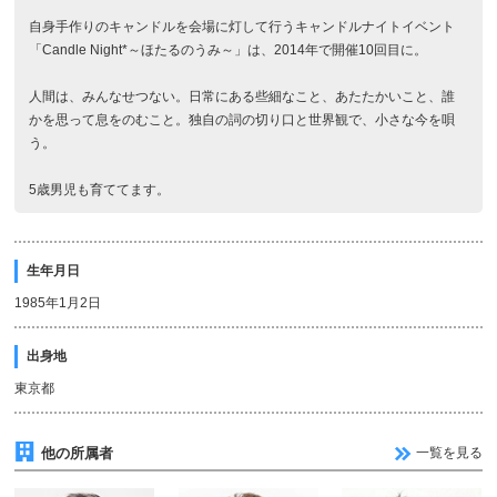
自身手作りのキャンドルを会場に灯して行うキャンドルナイトイベント
「Candle Night*～ほたるのうみ～」は、2014年で開催10回目に。
人間は、みんなせつない。日常にある些細なこと、あたたかいこと、誰
かを思って息をのむこと。独自の詞の切り口と世界観で、小さな今を唄
う。
5歳男児も育ててます。
生年月日
1985年1月2日
出身地
東京都
他の所属者
一覧を見る