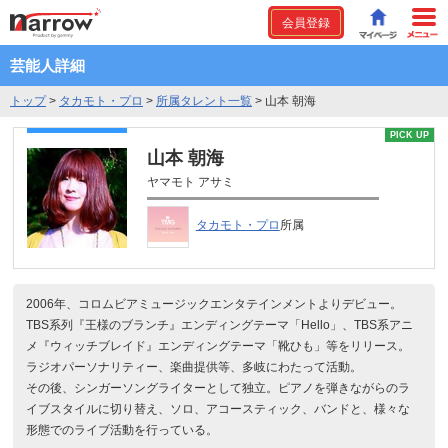
会員登録
芸能人詳細
トップ
>
タカモト・プロ
>
所属タレント一覧
>
山本 朝海
PICK UP
山本 朝海
ヤマモト アサミ
タカモト・プロ
所属
2006年、コロムビアミュージックエンタテインメントよりデビュー。
TBS系列『王様のブランチ』エンディングテーマ「Hello」、TBS系アニ
メ『ウィッチブレイド』エンディングテーマ「靴ひも」等をリリース。
ラジオパーソナリティー、楽曲提供等、多岐にわたって活動。
その後、シンガーソングライターとして独立。ピアノを弾きながらのラ
イブスタイルに切り替え、ソロ、アコースティック、バンドと、様々な
形態でのライブ活動を行っている。